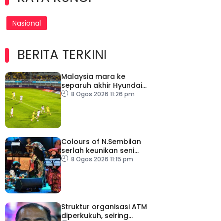
Nasional
BERITA TERKINI
Malaysia mara ke
separuh akhir Hyundai
ASEAN Cup
8 Ogos 2026 11:26 pm
Colours of N.Sembilan
serlah keunikan seni
budaya negeri beradat
8 Ogos 2026 11:15 pm
Struktur organisasi ATM
diperkukuh, seiring