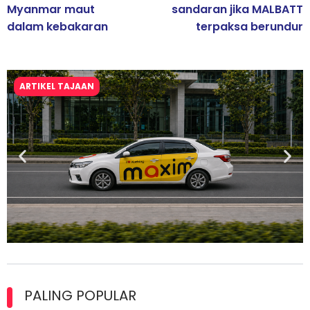
Myanmar maut
sandaran jika MALBATT
dalam kebakaran
terpaksa berundur
ARTIKEL TAJAAN
Maxim Malaysia dedah laporan keselamatan, pematuhan
lesen separuh pertama 2026
PALING POPULAR