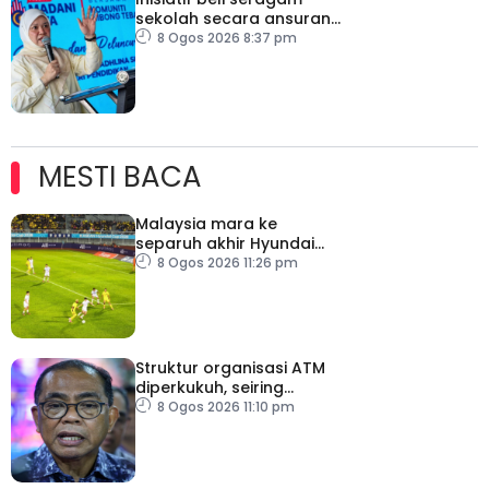
sekolah secara ansuran
ringankan beban ibu
8 Ogos 2026 8:37 pm
bapa
MESTI BACA
Malaysia mara ke
separuh akhir Hyundai
ASEAN Cup
8 Ogos 2026 11:26 pm
Struktur organisasi ATM
diperkukuh, seiring
pemodenan aset
8 Ogos 2026 11:10 pm
pertahanan