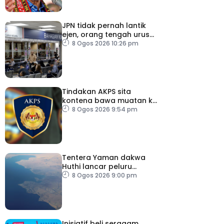
JPN tidak pernah lantik
ejen, orang tengah urus
dokumentasi
8 Ogos 2026 10:26 pm
Tindakan AKPS sita
kontena bawa muatan ke
Israel bukti ketegasan
8 Ogos 2026 9:54 pm
Malaysia
Tentera Yaman dakwa
Huthi lancar peluru
berpandu ke arah Laut
8 Ogos 2026 9:00 pm
Merah
Inisiatif beli seragam