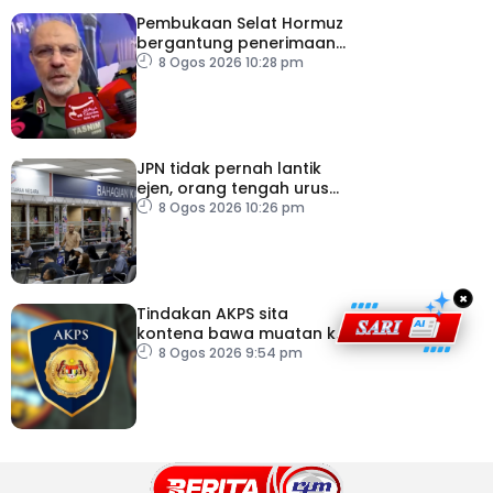
Pembukaan Selat Hormuz
bergantung penerimaan
AS – IRGC
8 Ogos 2026 10:28 pm
JPN tidak pernah lantik
ejen, orang tengah urus
dokumentasi
8 Ogos 2026 10:26 pm
×
Tindakan AKPS sita
kontena bawa muatan ke
Israel bukti ketegasan
8 Ogos 2026 9:54 pm
Malaysia