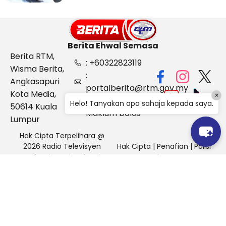
Berita Ehwal Semasa
Berita RTM,
: +60322823119
Wisma Berita,
:
Angkasapuri
portalberita@rtm.gov.my
Kota Media,
×
: Aduan &
Helo! Tanyakan apa sahaja kepada saya.
50614 Kuala
Maklum balas
Lumpur
Hak Cipta Terpelihara @
2026 Radio Televisyen
Hak Cipta
|
Penafian
|
Polisi
Malaysia, Berita Ehwal
Keselamatan
Semasa (BES)
Pihak Portal Berita RTM tidak bertanggungjawab terhadap
sebarang kehilangan atau kerosakan yang dialami kerana
menggunakan maklumat dalam laman ini.