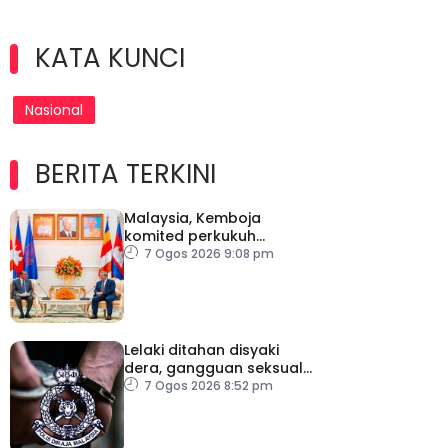
KATA KUNCI
Nasional
BERITA TERKINI
Malaysia, Kemboja
komited perkukuh
kerjasama pertahanan
7 Ogos 2026 9:08 pm
Lelaki ditahan disyaki
dera, gangguan seksual
dua anak kandung
7 Ogos 2026 8:52 pm