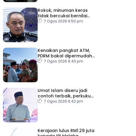
Rokok, minuman keras
tidak bercukai bernilai
lebih RM64,000 dirampas
7 Ogos 2026 8:50 pm
polis Perak
Kenaikan pangkat ATM,
PDRM bakal dipermudah,
dipercepat
7 Ogos 2026 8:43 pm
Umat Islam diseru jadi
contoh terbaik, perkukuh
keharmonian
7 Ogos 2026 8:42 pm
Kerajaan lulus RM1.29 juta
kepada IPI Melaka