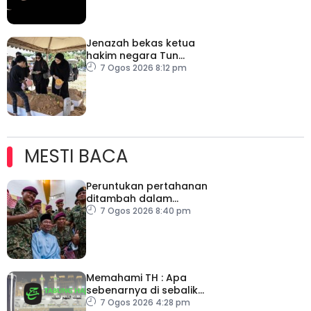
Jenazah bekas ketua
hakim negara Tun
Mohamed Eusoff Chin
7 Ogos 2026 8:12 pm
selamat dikebumikan
MESTI BACA
Peruntukan pertahanan
ditambah dalam
Belanjawan 2027
7 Ogos 2026 8:40 pm
Memahami TH : Apa
sebenarnya di sebalik
angka
7 Ogos 2026 4:28 pm