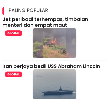
Maxim Malaysia dedah laporan keselamatan, pematuhan
lesen separuh pertama 2026
PALING POPULAR
Jet peribadi terhempas, timbalan
menteri dan empat maut
GLOBAL
Iran berjaya bedil USS Abraham Lincoln
GLOBAL