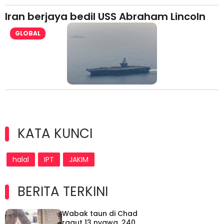
Iran berjaya bedil USS Abraham Lincoln
GLOBAL
KATA KUNCI
halal
IPT
JAKIM
BERITA TERKINI
Wabak taun di Chad
ragut 13 nyawa, 240