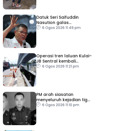
Datuk Seri Saifuddin
Nasution galas
sementara tugas
6 Ogos 2026 11:49 pm
Timbalan Presiden PKR
Operasi tren laluan Kulai–
JB Sentral kembali
beroperasi
6 Ogos 2026 11:21 pm
PM arah siasatan
menyeluruh kejadian tiga
anggota polis maut
6 Ogos 2026 11:10 pm
akibat renjatan elektrik