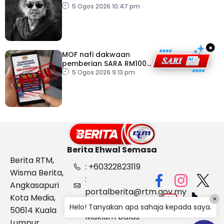
5 Ogos 2026 10:47 pm
×
MOF nafi dakwaan
pemberian SARA RM100
sempena Hari
5 Ogos 2026 9:13 pm
Kebangsaan
Berita Ehwal Semasa
Berita RTM,
: +60322823119
Wisma Berita,
:
Angkasapuri
portalberita@rtm.gov.my
Kota Media,
×
: Aduan &
Helo! Tanyakan apa sahaja kepada saya.
50614 Kuala
Maklum balas
Lumpur