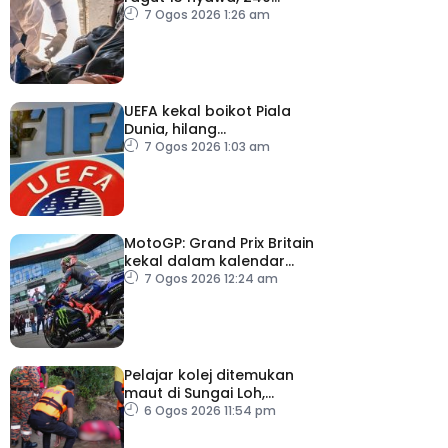
dijangkiti
7 Ogos 2026 1:26 am
UEFA kekal boikot Piala
Dunia, hilang
kepercayaan kepada
7 Ogos 2026 1:03 am
Infantino
MotoGP: Grand Prix Britain
kekal dalam kalendar
hingga 2028
7 Ogos 2026 12:24 am
Pelajar kolej ditemukan
maut di Sungai Loh,
Dungun
6 Ogos 2026 11:54 pm