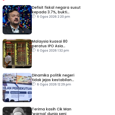
Defisit fiskal negara susut
kepada 3.7%, bukti
keyakinan pelabur masih
6 Ogos 2026 2:20 pm
kukuh
Malaysia kuasai 80
peratus IPO Asia
Tenggara, kumpul AS$1.4
6 Ogos 2026 1:32 pm
bilion separuh pertama
2026
Dinamika politik negeri
tidak jejas kestabilan
Kerajaan Perpaduan
6 Ogos 2026 12:29 pm
Persekutuan – TPM Zahid
Terima kasih Cik Man
‘warnai’ dunia seni