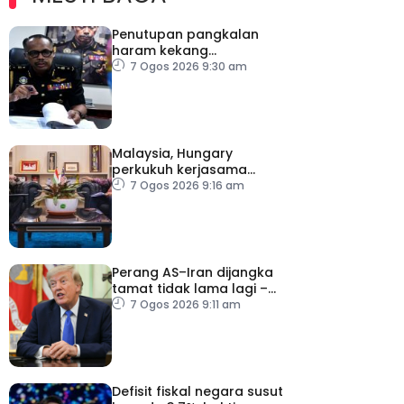
Penutupan pangkalan
haram kekang
penyeludupan di
7 Ogos 2026 9:30 am
Kelantan
Malaysia, Hungary
perkukuh kerjasama
sektor pertanian
7 Ogos 2026 9:16 am
Perang AS–Iran dijangka
tamat tidak lama lagi –
Trump
7 Ogos 2026 9:11 am
Defisit fiskal negara susut