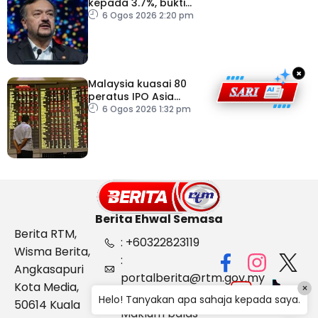
kepada 3.7%, bukti
keyakinan pelabur masih
6 Ogos 2026 2:20 pm
kukuh
×
Malaysia kuasai 80
peratus IPO Asia
Tenggara, kumpul AS$1.4
6 Ogos 2026 1:32 pm
bilion separuh pertama
2026
Berita Ehwal Semasa
Berita RTM,
: +60322823119
Wisma Berita,
:
Angkasapuri
portalberita@rtm.gov.my
Kota Media,
×
: Aduan &
Helo! Tanyakan apa sahaja kepada saya.
50614 Kuala
Maklum balas