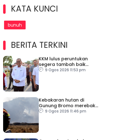
KATA KUNCI
bunuh
BERITA TERKINI
KKM lulus peruntukan
segera tambah baik
kemudahan di kemar,
9 Ogos 2026 11:53 pm
perkukuh akses
kesihatan orang asli
Kebakaran hutan di
Gunung Bromo merebak
hingga 520 hektar
9 Ogos 2026 11:46 pm