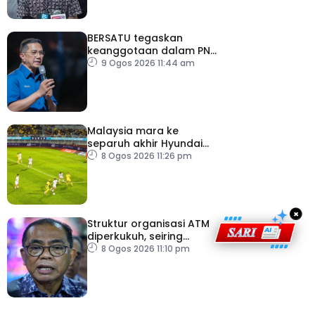
BERSATU tegaskan
keanggotaan dalam PN
masih sah
9 Ogos 2026 11:44 am
Malaysia mara ke
separuh akhir Hyundai
ASEAN Cup
8 Ogos 2026 11:26 pm
×
Struktur organisasi ATM
diperkukuh, seiring
pemodenan aset
8 Ogos 2026 11:10 pm
pertahanan