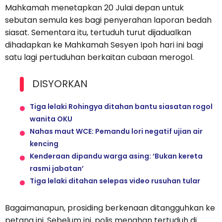
Mahkamah menetapkan 20 Julai depan untuk
sebutan semula kes bagi penyerahan laporan bedah
siasat. Sementara itu, tertuduh turut dijadualkan
dihadapkan ke Mahkamah Sesyen Ipoh hari ini bagi
satu lagi pertuduhan berkaitan cubaan merogol.
DISYORKAN
Tiga lelaki Rohingya ditahan bantu siasatan rogol
wanita OKU
Nahas maut WCE: Pemandu lori negatif ujian air
kencing
Kenderaan dipandu warga asing: ‘Bukan kereta
rasmi jabatan’
Tiga lelaki ditahan selepas video rusuhan tular
Bagaimanapun, prosiding berkenaan ditangguhkan ke
petang ini. Sebelum ini, polis menahan tertuduh di