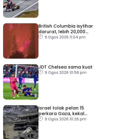
British Columbia isytihar
darurat, lebih 20,000
penduduk dipindahkan
9 Ogos 2026 11:04 pm
JDT Chelsea sama kuat
9 Ogos 2026 10:56 pm
Israel tolak pelan 15
perkara Gaza, kekal
desak Hamas lucut
9 Ogos 2026 10:26 pm
senjata