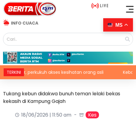
INFO CUACA
MS
mar, perkukuh akses kesihatan orang asli
TERKINI
Kebakaran h
Tukang kebun didakwa bunuh teman lelaki bekas
kekasih di Kampung Gajah
18/06/2026 | 11:50 am
Kes