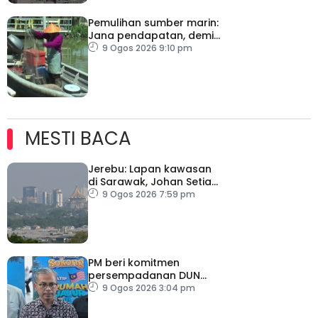
Pemulihan sumber marin:
Jana pendapatan, demi
kelangsungan hidup
9 Ogos 2026 9:10 pm
golongan nelayan
MESTI BACA
Jerebu: Lapan kawasan
di Sarawak, Johan Setia
di Selangor catat IPU
9 Ogos 2026 7:59 pm
tidak sihat
PM beri komitmen
persempadanan DUN
Sarawak, minta laporan
9 Ogos 2026 3:04 pm
SPR – Datuk Seri Fahmi