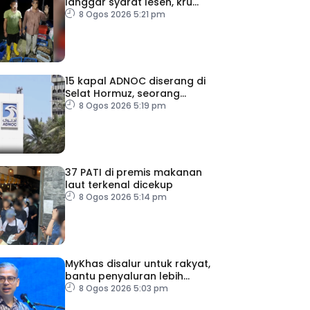
langgar syarat lesen, kru
warga indonesia ditahan
8 Ogos 2026 5:21 pm
15 kapal ADNOC diserang di
Selat Hormuz, seorang
terkorban
8 Ogos 2026 5:19 pm
37 PATI di premis makanan
laut terkenal dicekup
8 Ogos 2026 5:14 pm
MyKhas disalur untuk rakyat,
bantu penyaluran lebih
berkesan
8 Ogos 2026 5:03 pm