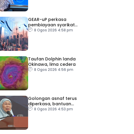
GEAR-uP perkasa
pembiayaan syarikat
tempatan
8 Ogos 2026 4:58 pm
Taufan Dolphin landa
Okinawa, lima cedera
8 Ogos 2026 4:56 pm
Golongan asnaf terus
diperkasa, bantuan
dipertingkat
8 Ogos 2026 4:53 pm