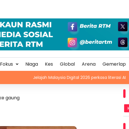
Fokus
Niaga
Kes
Global
Arena
Gemerlap
Jelajah Malaysia Digital 2026 perkasa literasi AI
Kola
 ke gaung