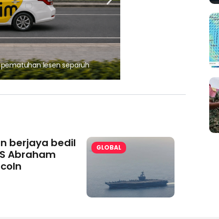
, pematuhan lesen separuh
Ajinomoto (Malaysia) Berh
aminoVITAL® Bersama Pemp
an berjaya bedil
GLOBAL
S Abraham
ncoln