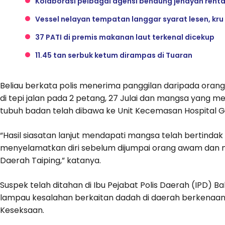
Kolaborasi pelbagai agensi bendung jenayah ren
Vessel nelayan tempatan langgar syarat lesen, kr
37 PATI di premis makanan laut terkenal dicekup
11.45 tan serbuk ketum dirampas di Tuaran
Beliau berkata polis menerima panggilan daripada or
di tepi jalan pada 2 petang, 27 Julai dan mangsa yang m
tubuh badan telah dibawa ke Unit Kecemasan Hospital G
“Hasil siasatan lanjut mendapati mangsa telah bertindak
menyelamatkan diri sebelum dijumpai orang awam dan m
Daerah Taiping,” katanya.
Suspek telah ditahan di Ibu Pejabat Polis Daerah (IPD)
lampau kesalahan berkaitan dadah di daerah berkenaan 
Keseksaan.