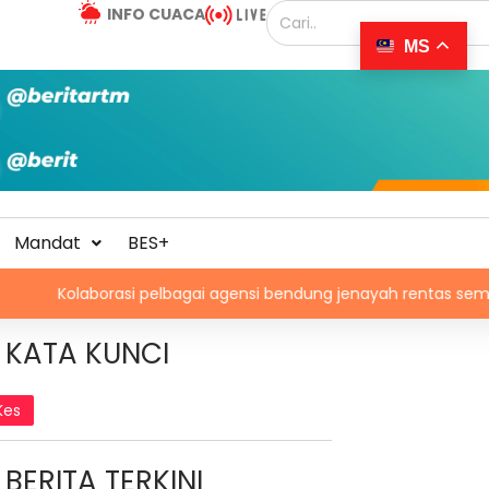
INFO CUACA
MS
Mandat
BES+
borasi pelbagai agensi bendung jenayah rentas sempadan
KATA KUNCI
Kes
BERITA TERKINI