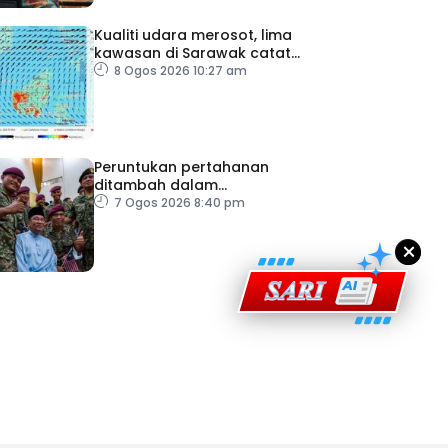
Kualiti udara merosot, lima
kawasan di Sarawak catat
IPU tidak sihat
8 Ogos 2026 10:27 am
ad Perkasa SCORE Marathon 2026 Melalui Kerjasama
engaruh Larian Antarabangsa
Peruntukan pertahanan
ditambah dalam
Belanjawan 2027
7 Ogos 2026 8:40 pm
×