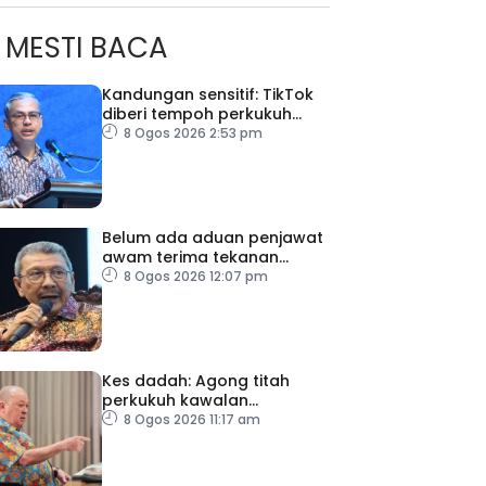
MESTI BACA
Kandungan sensitif: TikTok
diberi tempoh perkukuh
sistem moderasi
8 Ogos 2026 2:53 pm
Belum ada aduan penjawat
awam terima tekanan
daripada ahli politik
8 Ogos 2026 12:07 pm
Kes dadah: Agong titah
perkukuh kawalan
lapangan terbang, pintu
8 Ogos 2026 11:17 am
masuk negara