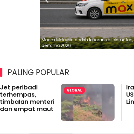
lalui Kerjasama
Maxim Malaysia dedah laporan keselamatan
pertama 2026
PALING POPULAR
Jet peribadi
Ir
GLOBAL
terhempas,
US
timbalan menteri
Li
dan empat maut