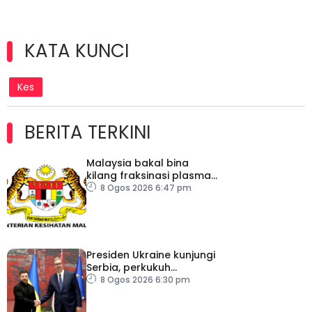
KATA KUNCI
Kes
BERITA TERKINI
Malaysia bakal bina
kilang fraksinasi plasma
sendiri dalam tempoh
8 Ogos 2026 6:47 pm
lima tahun – KKM
Presiden Ukraine kunjungi
Serbia, perkukuh
kerjasama ekonomi
8 Ogos 2026 6:30 pm