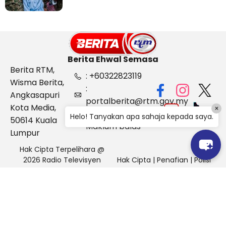
Berita Ehwal Semasa
Berita RTM,
: +60322823119
Wisma Berita,
:
Angkasapuri
portalberita@rtm.gov.my
Kota Media,
×
: Aduan &
Helo! Tanyakan apa sahaja kepada saya.
50614 Kuala
Maklum balas
Lumpur
Hak Cipta Terpelihara @
2026 Radio Televisyen
Hak Cipta
|
Penafian
|
Polisi
Malaysia, Berita Ehwal
Keselamatan
Semasa (BES)
Pihak Portal Berita RTM tidak bertanggungjawab terhadap