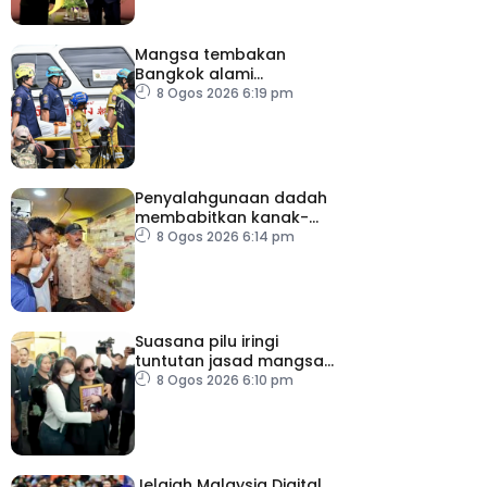
Mangsa tembakan
Bangkok alami
kecederaan pada organ
8 Ogos 2026 6:19 pm
penting
Penyalahgunaan dadah
membabitkan kanak-
kanak di Terengganu
8 Ogos 2026 6:14 pm
membimbangkan
Suasana pilu iringi
tuntutan jasad mangsa
tembakan Nonthaburi
8 Ogos 2026 6:10 pm
Jelajah Malaysia Digital