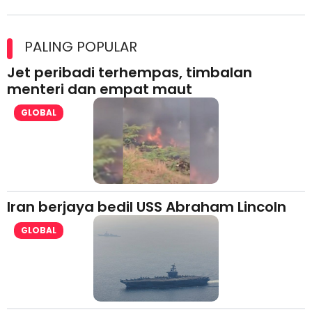
Maxim Malaysia dedah laporan keselamatan, pematuhan
lesen separuh pertama 2026
PALING POPULAR
Jet peribadi terhempas, timbalan
menteri dan empat maut
GLOBAL
Iran berjaya bedil USS Abraham Lincoln
GLOBAL