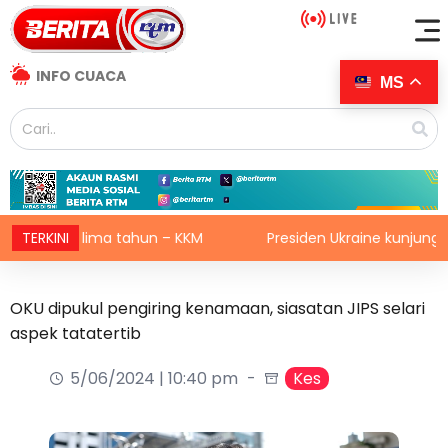
INFO CUACA
MS
mpoh lima tahun – KKM
TERKINI
Presiden Ukraine kunjungi Serbia
OKU dipukul pengiring kenamaan, siasatan JIPS selari
aspek tatatertib
5/06/2024 | 10:40 pm
Kes