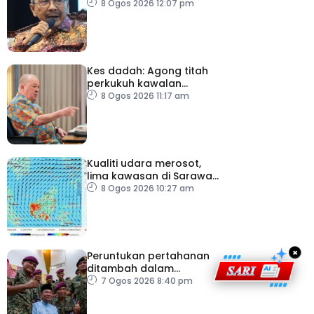
tekanan daripada ahli
8 Ogos 2026 12:07 pm
politik
Kes dadah: Agong titah
perkukuh kawalan
lapangan terbang, pintu
8 Ogos 2026 11:17 am
masuk negara
Kualiti udara merosot,
lima kawasan di Sarawak
catat IPU tidak sihat
8 Ogos 2026 10:27 am
×
Peruntukan pertahanan
ditambah dalam
Belanjawan 2027
7 Ogos 2026 8:40 pm