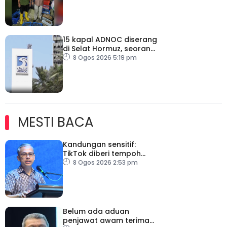
15 kapal ADNOC diserang
di Selat Hormuz, seorang
terkorban
8 Ogos 2026 5:19 pm
MESTI BACA
Kandungan sensitif:
TikTok diberi tempoh
perkukuh sistem
8 Ogos 2026 2:53 pm
moderasi
Belum ada aduan
penjawat awam terima