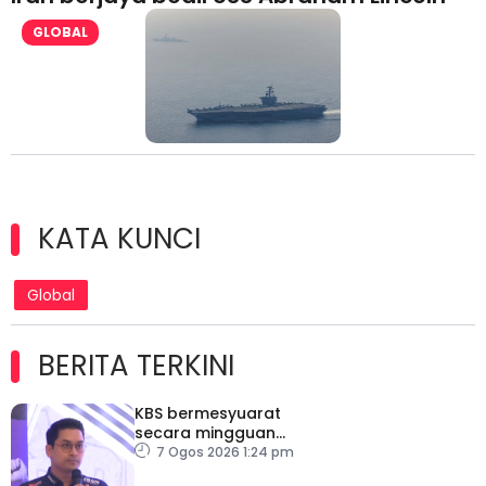
GLOBAL
KATA KUNCI
Global
BERITA TERKINI
KBS bermesyuarat
secara mingguan
pastikan persiapan F1
7 Ogos 2026 1:24 pm
lancar