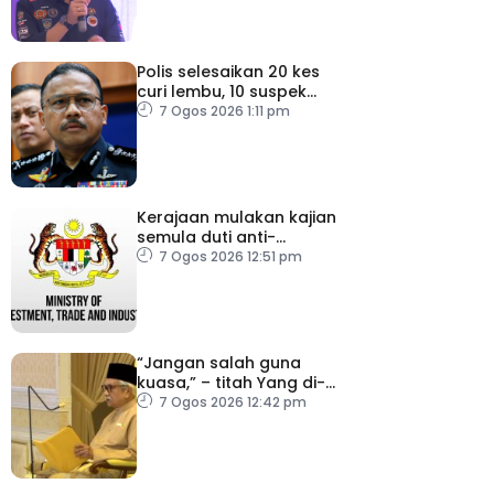
Polis selesaikan 20 kes
curi lembu, 10 suspek
diberkas
7 Ogos 2026 1:11 pm
Kerajaan mulakan kajian
semula duti anti-
lambakan import
7 Ogos 2026 12:51 pm
gegelung keluli dari
China, Vietnam
“Jangan salah guna
kuasa,” – titah Yang di-
Pertuan Besar Negeri
7 Ogos 2026 12:42 pm
Sembilan kepada Exco
baharu