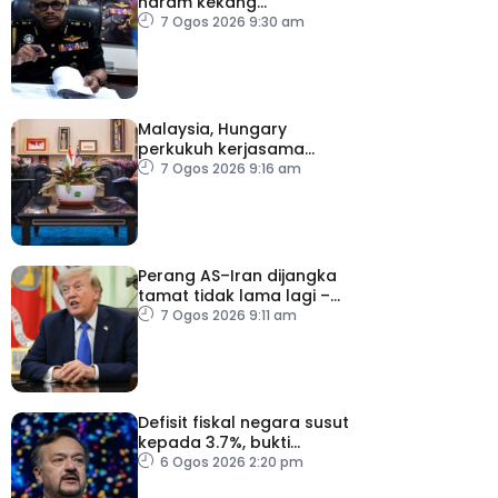
haram kekang
penyeludupan di
7 Ogos 2026 9:30 am
Kelantan
Malaysia, Hungary
perkukuh kerjasama
sektor pertanian
7 Ogos 2026 9:16 am
Perang AS–Iran dijangka
tamat tidak lama lagi –
Trump
7 Ogos 2026 9:11 am
Defisit fiskal negara susut
kepada 3.7%, bukti
keyakinan pelabur masih
6 Ogos 2026 2:20 pm
kukuh