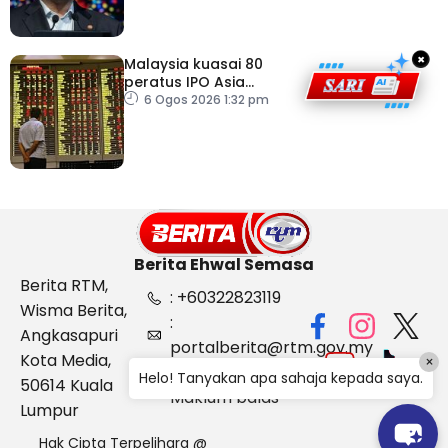
×
Malaysia kuasai 80
peratus IPO Asia
Tenggara, kumpul AS$1.4
6 Ogos 2026 1:32 pm
bilion separuh pertama
2026
Berita Ehwal Semasa
Berita RTM,
: +60322823119
Wisma Berita,
:
Angkasapuri
portalberita@rtm.gov.my
Kota Media,
×
: Aduan &
Helo! Tanyakan apa sahaja kepada saya.
50614 Kuala
Maklum balas
Lumpur
Hak Cipta Terpelihara @