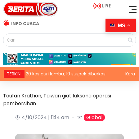
INFO CUACA
MS
saikan 20 kes curi lembu, 10 suspek diberkas
TERKINI
Kerajaan mul
Taufan Krathon, Taiwan giat laksana operasi
pembersihan
4/10/2024 | 11:14 am
Global