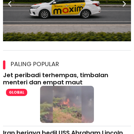
Maxim Malaysia dedah laporan keselamatan, pematuhan
lesen separuh pertama 2026
PALING POPULAR
Jet peribadi terhempas, timbalan
menteri dan empat maut
GLOBAL
Iran berjaya bedil USS Abraham Lincoln