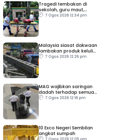
Tragedi tembakan di
sekolah, guru maut,
pelajar bunuh diri
7 Ogos 2026 12:34 pm
Malaysia siasat dakwaan
lambakan produk keluli
dari China, Taiwan dan
7 Ogos 2026 12:26 pm
Vietnam
MAG wajibkan saringan
dadah terhadap semua
juruterbang
7 Ogos 2026 12:16 pm
10 Exco Negeri Sembilan
angkat sumpah
7 Ogos 2026 12:05 pm