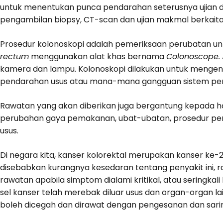
untuk menentukan punca pendarahan seterusnya ujian diag
pengambilan biopsy, CT-scan dan ujian makmal berkaita
Prosedur kolonoskopi adalah pemeriksaan perubatan unt
rectum
menggunakan alat khas bernama
Colonoscope.
kamera dan lampu. Kolonoskopi dilakukan untuk mengena
pendarahan usus atau mana-mana gangguan sistem pe
Rawatan yang akan diberikan juga bergantung kepada has
perubahan gaya pemakanan, ubat-ubatan, prosedur pe
usus.
Di negara kita, kanser kolorektal merupakan kanser ke-2
disebabkan kurangnya kesedaran tentang penyakit ini,
rawatan apabila simptom dialami kritikal, atau seringkal
sel kanser telah merebak diluar usus dan organ-organ l
boleh dicegah dan dirawat dengan pengesanan dan sari