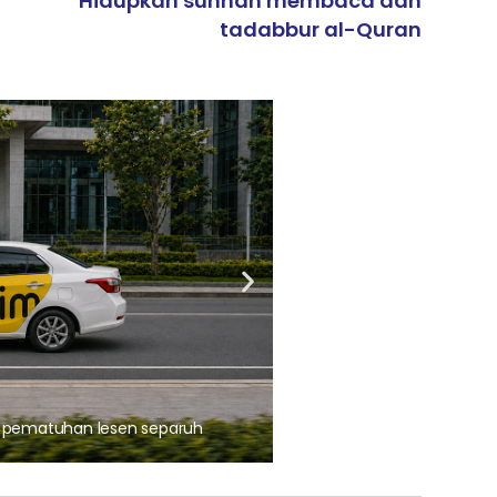
Hidupkan sunnah membaca dan
tadabbur al-Quran
ARTIKEL TAJAAN
, pematuhan lesen separuh
Ajinomoto (Malaysia) Berh
aminoVITAL® Bersama Pemp