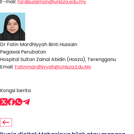
E-mail:
fardisulaiman@unisza.edu.my
Dr Fatin Mardhiyyah Binti Hussain
Pegawai Perubatan
Hospital Sultan Zainal Abidin (Hosza), Terengganu
Email:
Fatinmardhiyyah@Unisza.Edu.My
Kongsi berita