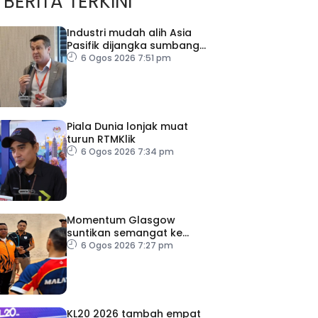
BERITA TERKINI
Industri mudah alih Asia
Pasifik dijangka sumbang
AS$1.4 trilion menjelang
6 Ogos 2026 7:51 pm
2030
Piala Dunia lonjak muat
turun RTMKlik
6 Ogos 2026 7:34 pm
Momentum Glasgow
suntikan semangat ke
Sukan Asia 2026
6 Ogos 2026 7:27 pm
KL20 2026 tambah empat