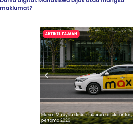
Dunia digital: Mahasiswa bijak atau mangsa
maklumat?
ARTIKEL TAJAAN
lalui Kerjasama
Maxim Malaysia dedah laporan keselamatan
pertama 2026