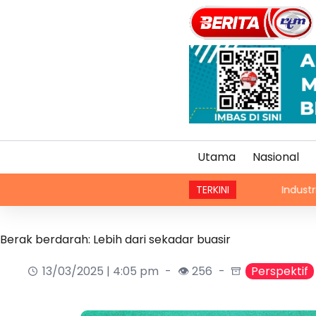
Utama
Nasional
TERKINI
Industri mudah alih Asi
Berak berdarah: Lebih dari sekadar buasir
13/03/2025 | 4:05 pm
👁 256
Perspektif