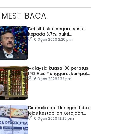
MESTI BACA
Defisit fiskal negara susut
kepada 3.7%, bukti
keyakinan pelabur masih
6 Ogos 2026 2:20 pm
kukuh
Malaysia kuasai 80 peratus
IPO Asia Tenggara, kumpul
AS$1.4 bilion separuh
6 Ogos 2026 1:32 pm
pertama 2026
Dinamika politik negeri tidak
jejas kestabilan Kerajaan
Perpaduan Persekutuan –
6 Ogos 2026 12:29 pm
TPM Zahid