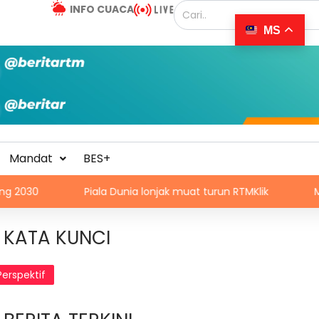
INFO CUACA
MS
Mandat
BES+
Piala Dunia lonjak muat turun RTMKlik
Momentum Glasgo
KATA KUNCI
Perspektif