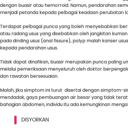
dengan buasir atau hemorroid. Namun, pendarahan sem
menjadi petanda kepada pelbagai keadaan perubatan lai
Terdapat pelbagai punca yang boleh menyebabkan berl
atau radang usus yang disebabkan oleh jangkitan kuman
pada dinding usus (anal fissure), polyp malah kanser u
kepada pendarahan usus.
Tidak dapat dinafikan, buasir merupakan punca paling 
melalui pemeriksaan menyeluruh oleh doktor berpenga
dan rawatan bersesuaian.
Malah, jika simptom ini turut disertai dengan simptom-
mendadak, gaya pembuangan air besar yang tidak teratur
bahagian abdomen, individu itu ada kemungkinan mengal
DISYORKAN