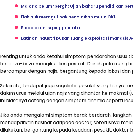
Malaria belum ‘pergi’ : Ujian baharu pendidikan p
Elak buli meragut hak pendidikan murid OKU
Siapa akan isi pinggan kita
Latihan industri bukan ruang eksploitasi mahasisw
Penting untuk anda ketahui simptom pendarahan usus tidak
berbeza-beza mengikut kes pesakit. Darah pula mungki
bercampur dengan najis, bergantung kepada lokasi da
Selain itu, terdapat juga segelintir pesakit yang han
dalam usus melalui ujian najis yang dihantar ke makmal (u
ini biasanya datang dengan simptom anemia seperti lesu
Jika anda mengalami simptom berak berdarah, langkah 
mendapatkan nasihat daripada doctor; seterusnya mela
dilakukan, bergantung kepada keadaan pesakit, doktor 