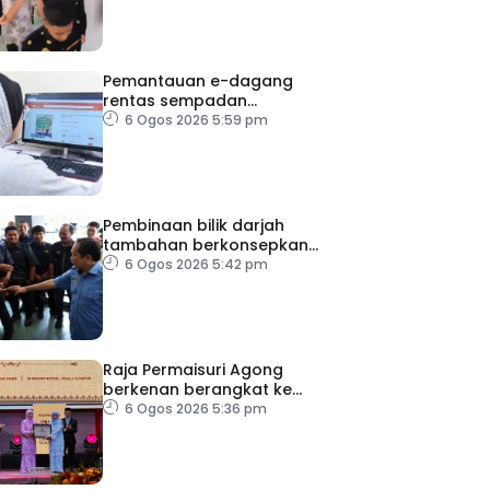
Pemantauan e-dagang
rentas sempadan
diperketat, pastikan
6 Ogos 2026 5:59 pm
persaingan adil
Pembinaan bilik darjah
tambahan berkonsepkan
MPS di sekolah terpilih,
6 Ogos 2026 5:42 pm
dijangka siap ikut jadual
Raja Permaisuri Agong
berkenan berangkat ke
Majlis Anugerah Sastera
6 Ogos 2026 5:36 pm
Negara Ke-16