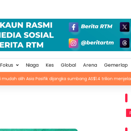
Fokus
Niaga
Kes
Global
Arena
Gemerlap
a Pasifik dijangka sumbang AS$1.4 trilion menjelang 2030