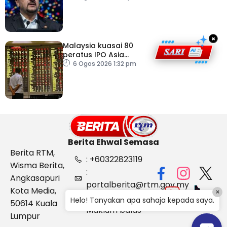
kukuh
×
Malaysia kuasai 80
peratus IPO Asia
Tenggara, kumpul AS$1.4
6 Ogos 2026 1:32 pm
bilion separuh pertama
2026
Berita Ehwal Semasa
Berita RTM,
: +60322823119
Wisma Berita,
:
Angkasapuri
portalberita@rtm.gov.my
Kota Media,
×
: Aduan &
Helo! Tanyakan apa sahaja kepada saya.
50614 Kuala
Maklum balas
Lumpur