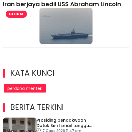
Iran berjaya bedil USS Abraham Lincoln
GLOBAL
KATA KUNCI
perdana menteri
BERITA TERKINI
Prosiding pendakwaan
Datuk Seri Ismail tangguh
ke 27 Ogos, kini dirawat
7 Ogos 2026 11:47 am