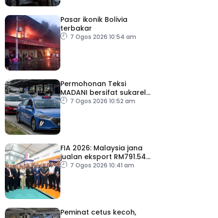
Pasar ikonik Bolivia
terbakar
7 Ogos 2026 10:54 am
Permohonan Teksi
MADANI bersifat sukarela,
teksi sedia ada dibenar
7 Ogos 2026 10:52 am
beroperasi
FIA 2026: Malaysia jana
jualan eksport RM791.54
juta
7 Ogos 2026 10:41 am
Peminat cetus kecoh,