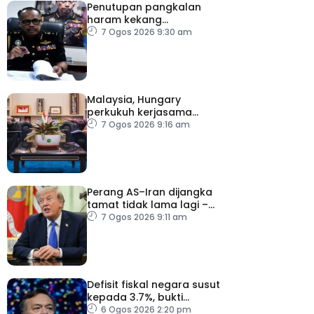
Penutupan pangkalan
haram kekang
penyeludupan di
7 Ogos 2026 9:30 am
Kelantan
Malaysia, Hungary
perkukuh kerjasama
sektor pertanian
7 Ogos 2026 9:16 am
Perang AS–Iran dijangka
tamat tidak lama lagi –
Trump
7 Ogos 2026 9:11 am
Defisit fiskal negara susut
kepada 3.7%, bukti
keyakinan pelabur masih
6 Ogos 2026 2:20 pm