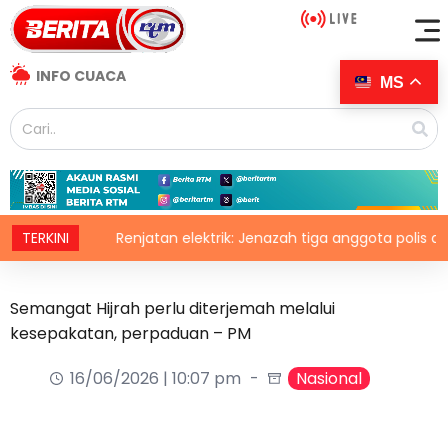
INFO CUACA
MS
N
TERKINI
Renjatan elektrik: Jenazah tiga anggota polis dibawa 
Semangat Hijrah perlu diterjemah melalui
kesepakatan, perpaduan – PM
16/06/2026 | 10:07 pm
Nasional