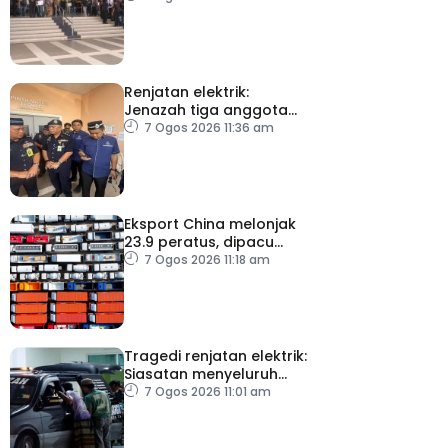
di IJN
Renjatan elektrik:
Jenazah tiga anggota
polis dibawa pulang
7 Ogos 2026 11:36 am
selepas bedah siasat
Eksport China melonjak
23.9 peratus, dipacu
permintaan teknologi AI
7 Ogos 2026 11:18 am
Tragedi renjatan elektrik:
Siasatan menyeluruh
dijalankan
7 Ogos 2026 11:01 am