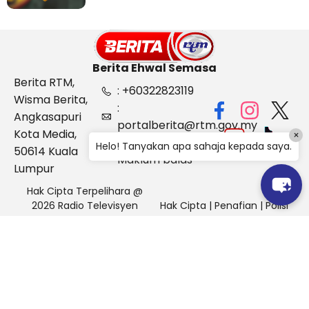
Berita Ehwal Semasa
Berita RTM,
: +60322823119
Wisma Berita,
:
Angkasapuri
portalberita@rtm.gov.my
Kota Media,
×
: Aduan &
Helo! Tanyakan apa sahaja kepada saya.
50614 Kuala
Maklum balas
Lumpur
Hak Cipta Terpelihara @
2026 Radio Televisyen
Hak Cipta
|
Penafian
|
Polisi
Malaysia, Berita Ehwal
Keselamatan
Semasa (BES)
Pihak Portal Berita RTM tidak bertanggungjawab terhadap
sebarang kehilangan atau kerosakan yang dialami kerana