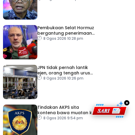
pertahanan
Pembukaan Selat Hormuz
bergantung penerimaan
AS – IRGC
8 Ogos 2026 10:28 pm
JPN tidak pernah lantik
ejen, orang tengah urus
dokumentasi
8 Ogos 2026 10:26 pm
×
Tindakan AKPS sita
kontena bawa muatan ke
Israel bukti ketegasan
8 Ogos 2026 9:54 pm
Malaysia