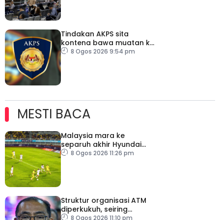
Tindakan AKPS sita
kontena bawa muatan ke
Israel bukti ketegasan
8 Ogos 2026 9:54 pm
Malaysia
MESTI BACA
Malaysia mara ke
separuh akhir Hyundai
ASEAN Cup
8 Ogos 2026 11:26 pm
Struktur organisasi ATM
diperkukuh, seiring
pemodenan aset
8 Ogos 2026 11:10 pm