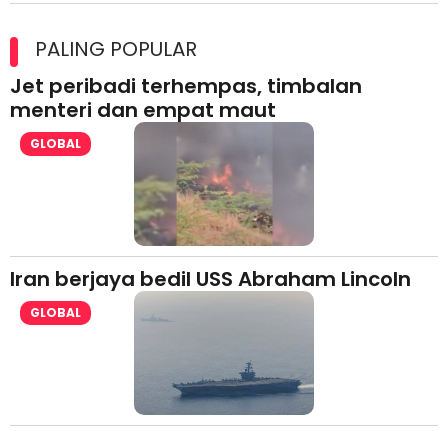
Maxim Malaysia dedah laporan keselamatan, pematuhan
lesen separuh pertama 2026
PALING POPULAR
Jet peribadi terhempas, timbalan
menteri dan empat maut
GLOBAL
Iran berjaya bedil USS Abraham Lincoln
GLOBAL