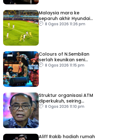
Malaysia mara ke
separuh akhir Hyundai
ASEAN Cup
8 Ogos 2026 11:26 pm
Colours of N.Sembilan
serlah keunikan seni
budaya negeri beradat
8 Ogos 2026 11:15 pm
Struktur organisasi ATM
diperkukuh, seiring
pemodenan aset
8 Ogos 2026 11:10 pm
pertahanan
Aliff Rakib hadiah rumah