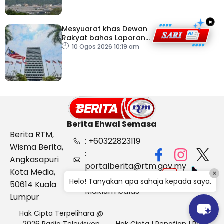
×
Mesyuarat khas Dewan
Rakyat bahas Laporan
RCI Tabung Haji, esok
10 Ogos 2026 10:19 am
Berita Ehwal Semasa
Berita RTM,
: +60322823119
Wisma Berita,
:
Angkasapuri
portalberita@rtm.gov.my
Kota Media,
×
: Aduan &
Helo! Tanyakan apa sahaja kepada saya.
50614 Kuala
Maklum balas
Lumpur
Hak Cipta Terpelihara @