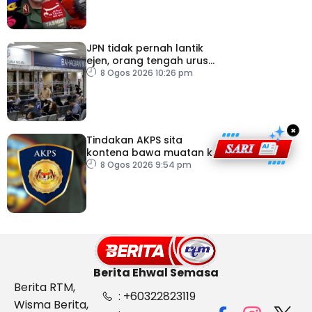
JPN tidak pernah lantik
ejen, orang tengah urus
dokumentasi
8 Ogos 2026 10:26 pm
×
Tindakan AKPS sita
kontena bawa muatan ke
Israel bukti ketegasan
8 Ogos 2026 9:54 pm
Malaysia
Berita Ehwal Semasa
Berita RTM,
: +60322823119
Wisma Berita,