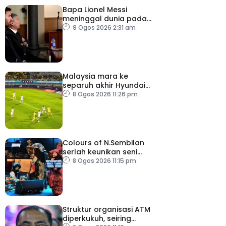
Bapa Lionel Messi
meninggal dunia pada
usia 68 tahun
9 Ogos 2026 2:31 am
Malaysia mara ke
separuh akhir Hyundai
ASEAN Cup
8 Ogos 2026 11:26 pm
Colours of N.Sembilan
serlah keunikan seni
budaya negeri beradat
8 Ogos 2026 11:15 pm
Struktur organisasi ATM
diperkukuh, seiring