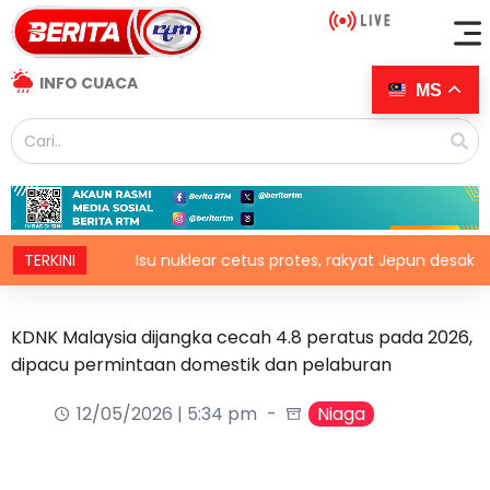
INFO CUACA
MS
i
TERKINI
Isu nuklear cetus protes, rakyat Jepun desak dasar dik
KDNK Malaysia dijangka cecah 4.8 peratus pada 2026,
dipacu permintaan domestik dan pelaburan
12/05/2026 | 5:34 pm
Niaga