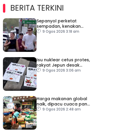
BERITA TERKINI
Sepanyol perketat
sempadan, kenakan
pemeriksaan ketibaan
9 Ogos 2026 3:18 am
dari Itali
Isu nuklear cetus protes,
rakyat Jepun desak
dasar dikaji semula
9 Ogos 2026 3:06 am
Harga makanan global
naik, dipacu cuaca panas
dan ketegangan
9 Ogos 2026 2:48 am
geopolitik