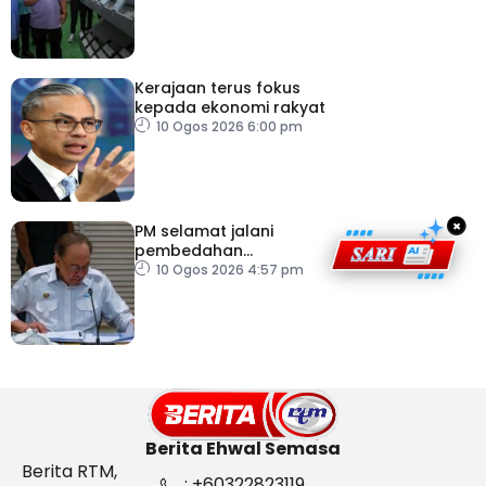
Kerajaan terus fokus
kepada ekonomi rakyat
10 Ogos 2026 6:00 pm
×
PM selamat jalani
pembedahan
laparoskopi rawat hernia
10 Ogos 2026 4:57 pm
perut
Berita Ehwal Semasa
Berita RTM,
: +60322823119