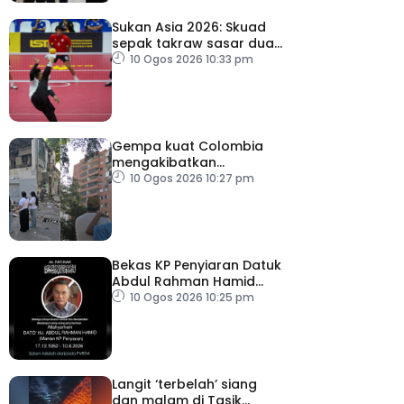
Sukan Asia 2026: Skuad
sepak takraw sasar dua
emas
10 Ogos 2026 10:33 pm
Gempa kuat Colombia
mengakibatkan
kecederaan, kerosakan
10 Ogos 2026 10:27 pm
Bekas KP Penyiaran Datuk
Abdul Rahman Hamid
meninggal dunia
10 Ogos 2026 10:25 pm
Langit ‘terbelah’ siang
dan malam di Tasik