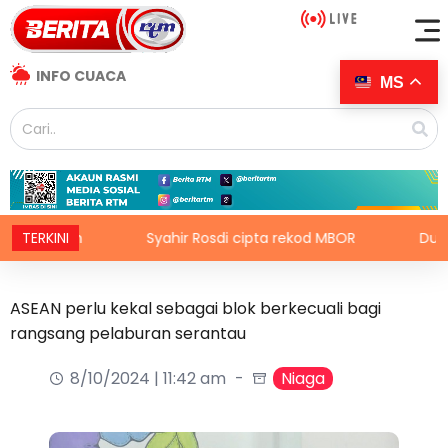
INFO CUACA
MS
untuh
TERKINI
Syahir Rosdi cipta rekod MBOR
Dua projek
ASEAN perlu kekal sebagai blok berkecuali bagi
rangsang pelaburan serantau
8/10/2024 | 11:42 am
Niaga