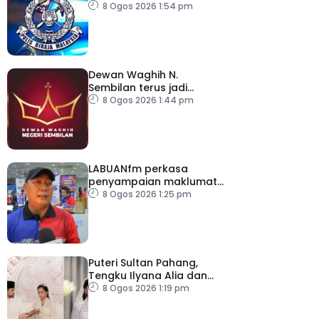
Jalan Setia Raja
8 Ogos 2026 1:54 pm
Dewan Waghih N.
Sembilan terus jadi
platform gilap
8 Ogos 2026 1:44 pm
kepimpinan belia
LABUANfm perkasa
penyampaian maklumat
menerusi siaran luar RDL
8 Ogos 2026 1:25 pm
Puteri Sultan Pahang,
Tengku Ilyana Alia dan
pasangan selamat
8 Ogos 2026 1:19 pm
diijabkabulkan