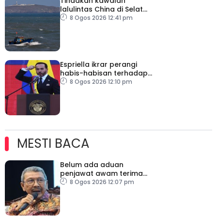
Tindakan kawalan
lalulintas China di Selat
Taiwan ‘tidak masuk akal’
8 Ogos 2026 12:41 pm
Espriella ikrar perangi
habis-habisan terhadap
pengganas narkotik
8 Ogos 2026 12:10 pm
MESTI BACA
Belum ada aduan
penjawat awam terima
tekanan daripada ahli
8 Ogos 2026 12:07 pm
politik