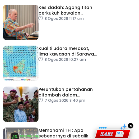
Kes dadah: Agong titah
perkukuh kawalan
lapangan terbang, pintu
8 Ogos 2026 11:17 am
masuk negara
Kualiti udara merosot,
lima kawasan di Sarawak
catat IPU tidak sihat
8 Ogos 2026 10:27 am
Peruntukan pertahanan
ditambah dalam
Belanjawan 2027
7 Ogos 2026 8:40 pm
×
Memahami TH : Apa
sebenarnya di sebalik