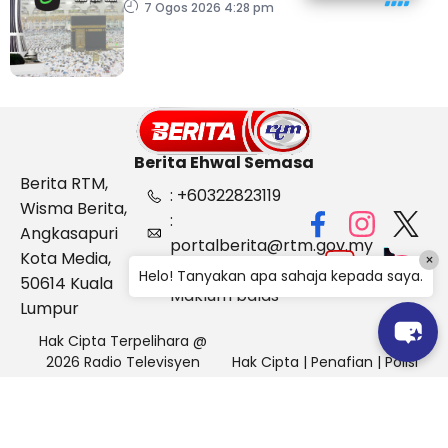
angka
7 Ogos 2026 4:28 pm
Berita Ehwal Semasa
Berita RTM,
: +60322823119
Wisma Berita,
:
Angkasapuri
portalberita@rtm.gov.my
Kota Media,
×
: Aduan &
Helo! Tanyakan apa sahaja kepada saya.
50614 Kuala
Maklum balas
Lumpur
Hak Cipta Terpelihara @
2026 Radio Televisyen
Hak Cipta
|
Penafian
|
Polisi
Malaysia, Berita Ehwal
Keselamatan
Semasa (BES)