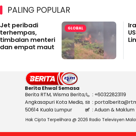
PALING POPULAR
Jet peribadi
Ir
GLOBAL
terhempas,
US
timbalan menteri
Li
dan empat maut
Berita Ehwal Semasa
Berita RTM, Wisma Berita,
: +60322823119
Angkasapuri Kota Media,
: portalberita@rt
50614 Kuala Lumpur
: Aduan & Maklum 
Hak Cipta Terpelihara @ 2026 Radio Televisyen Mala