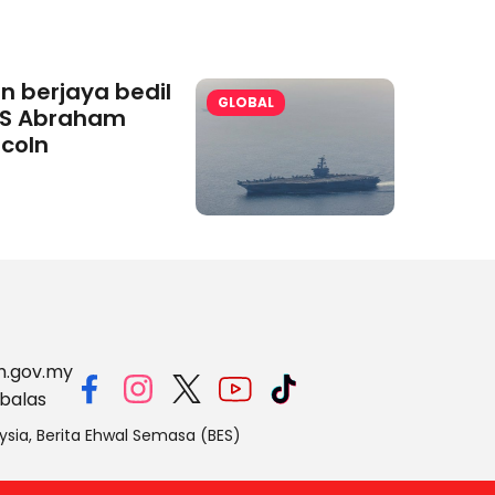
an berjaya bedil
GLOBAL
S Abraham
ncoln
m.gov.my
balas
ysia, Berita Ehwal Semasa (BES)