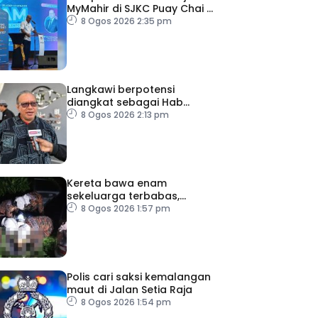
MyMahir di SJKC Puay Chai 2,
terbesar setakat ini
8 Ogos 2026 2:35 pm
Langkawi berpotensi
diangkat sebagai Hab
Digital Art Nomad tahun
8 Ogos 2026 2:13 pm
depan
Kereta bawa enam
sekeluarga terbabas,
pemandu maut
8 Ogos 2026 1:57 pm
Polis cari saksi kemalangan
maut di Jalan Setia Raja
8 Ogos 2026 1:54 pm