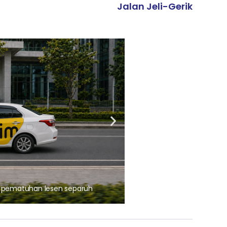
Jalan Jeli-Gerik
ARTIKEL TAJAAN
, pematuhan lesen separuh
Ajinomoto (Malaysia) Berh
aminoVITAL® Bersama Pemp