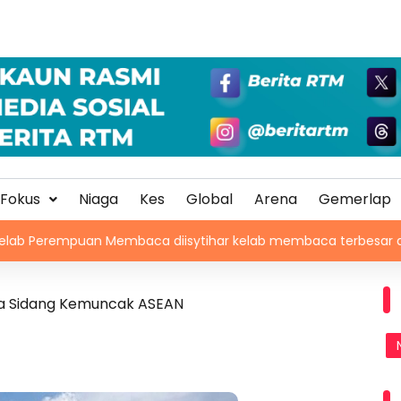
Fokus
Niaga
Kes
Global
Arena
Gemerlap
 Membaca diisytihar kelab membaca terbesar di Malaysia
pada Sidang Kemuncak ASEAN