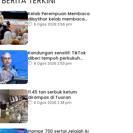
BERITA TERKINI
Kelab Perempuan Membaca
diisytihar kelab membaca
terbesar di Malaysia
8 Ogos 2026 2:56 pm
Kandungan sensitif: TikTok
diberi tempoh perkukuh
sistem moderasi
8 Ogos 2026 2:53 pm
11.45 tan serbuk ketum
dirampas di Tuaran
8 Ogos 2026 2:38 pm
Hampir 700 sertai Jelajah AI