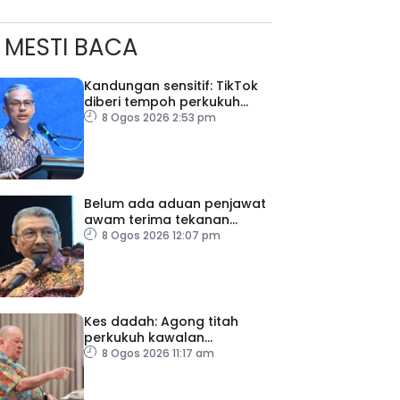
MESTI BACA
Kandungan sensitif: TikTok
diberi tempoh perkukuh
sistem moderasi
8 Ogos 2026 2:53 pm
Belum ada aduan penjawat
awam terima tekanan
daripada ahli politik
8 Ogos 2026 12:07 pm
Kes dadah: Agong titah
perkukuh kawalan
lapangan terbang, pintu
8 Ogos 2026 11:17 am
masuk negara