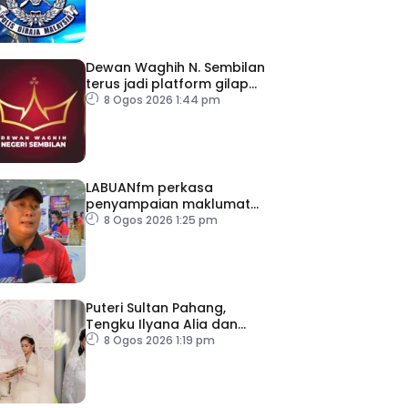
Dewan Waghih N. Sembilan
terus jadi platform gilap
kepimpinan belia
8 Ogos 2026 1:44 pm
LABUANfm perkasa
penyampaian maklumat
menerusi siaran luar RDL
8 Ogos 2026 1:25 pm
Puteri Sultan Pahang,
Tengku Ilyana Alia dan
pasangan selamat
8 Ogos 2026 1:19 pm
diijabkabulkan