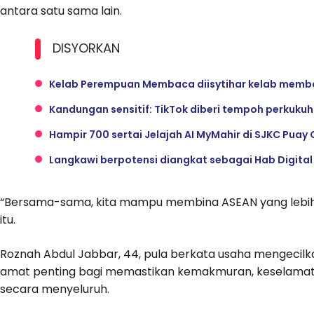
antara satu sama lain.
DISYORKAN
Kelab Perempuan Membaca diisytihar kelab memba
Kandungan sensitif: TikTok diberi tempoh perkuku
Hampir 700 sertai Jelajah AI MyMahir di SJKC Puay C
Langkawi berpotensi diangkat sebagai Hab Digita
“Bersama-sama, kita mampu membina ASEAN yang lebih k
itu.
Roznah Abdul Jabbar, 44, pula berkata usaha mengeci
amat penting bagi memastikan kemakmuran, keselamatan
secara menyeluruh.