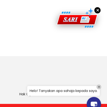
×
×
Helo! Tanyakan apa sahaja kepada saya.
Hak Cipta
|
Penafian
|
Polisi Keselamatan