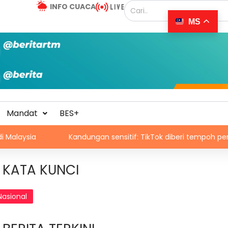
INFO CUACA
MS
Mandat
BES+
Kandungan sensitif: TikTok diberi tempoh perkukuh sistem
KATA KUNCI
Nasional