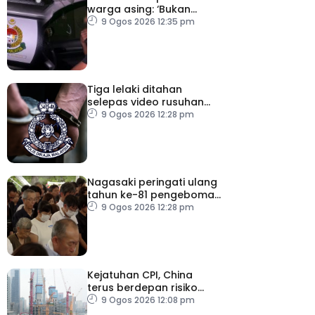
warga asing: ‘Bukan
kereta rasmi jabatan’
9 Ogos 2026 12:35 pm
Tiga lelaki ditahan
selepas video rusuhan
serang pegawai kanan
9 Ogos 2026 12:28 pm
polis tular
Nagasaki peringati ulang
tahun ke-81 pengeboman
atom
9 Ogos 2026 12:28 pm
Kejatuhan CPI, China
terus berdepan risiko
deflasi
9 Ogos 2026 12:08 pm