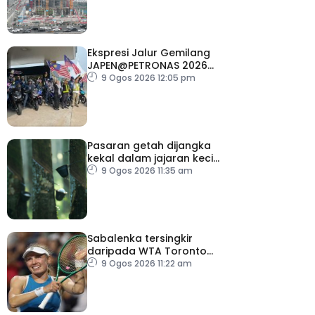
Ekspresi Jalur Gemilang
JAPEN@PETRONAS 2026
dilancar serentak di 15
9 Ogos 2026 12:05 pm
lokasi seluruh negara
Pasaran getah dijangka
kekal dalam jajaran kecil
minggu depan
9 Ogos 2026 11:35 am
Sabalenka tersingkir
daripada WTA Toronto
Masters
9 Ogos 2026 11:22 am