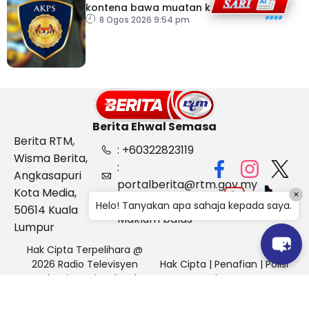
kontena bawa muatan ke
Israel bukti ketegasan
8 Ogos 2026 9:54 pm
Malaysia
Berita Ehwal Semasa
Berita RTM,
: +60322823119
Wisma Berita,
:
Angkasapuri
portalberita@rtm.gov.my
Kota Media,
×
: Aduan &
Helo! Tanyakan apa sahaja kepada saya.
50614 Kuala
Maklum balas
Lumpur
Hak Cipta Terpelihara @
2026 Radio Televisyen
Hak Cipta
|
Penafian
|
Polisi
Malaysia, Berita Ehwal
Keselamatan
Semasa (BES)