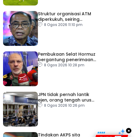
Struktur organisasi ATM
diperkukuh, seiring
pemodenan aset
8 Ogos 2026 11:10 pm
pertahanan
Pembukaan Selat Hormuz
bergantung penerimaan
AS – IRGC
8 Ogos 2026 10:28 pm
JPN tidak pernah lantik
ejen, orang tengah urus
dokumentasi
8 Ogos 2026 10:26 pm
×
Tindakan AKPS sita