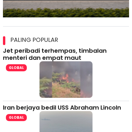
Maxim Malaysia dedah laporan keselamatan, pematuhan
lesen separuh pertama 2026
PALING POPULAR
Jet peribadi terhempas, timbalan
menteri dan empat maut
GLOBAL
Iran berjaya bedil USS Abraham Lincoln
GLOBAL