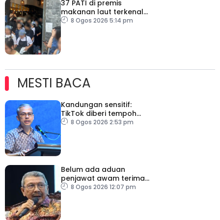
37 PATI di premis
makanan laut terkenal
dicekup
8 Ogos 2026 5:14 pm
MESTI BACA
Kandungan sensitif:
TikTok diberi tempoh
perkukuh sistem
8 Ogos 2026 2:53 pm
moderasi
Belum ada aduan
penjawat awam terima
tekanan daripada ahli
8 Ogos 2026 12:07 pm
politik