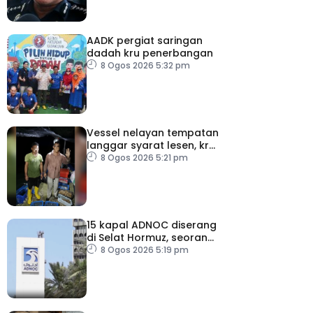
AADK pergiat saringan
dadah kru penerbangan
8 Ogos 2026 5:32 pm
Vessel nelayan tempatan
langgar syarat lesen, kru
warga indonesia ditahan
8 Ogos 2026 5:21 pm
15 kapal ADNOC diserang
di Selat Hormuz, seorang
terkorban
8 Ogos 2026 5:19 pm