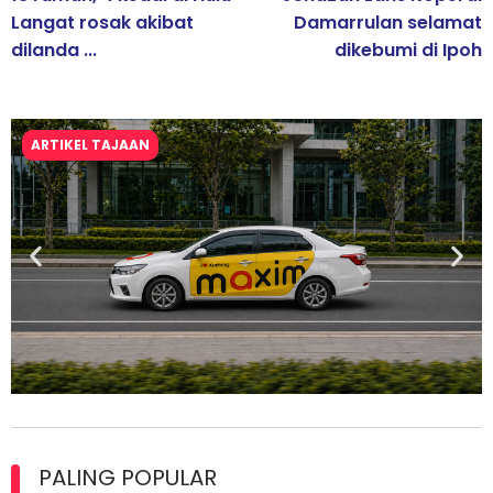
Langat rosak akibat
Damarrulan selamat
dilanda ...
dikebumi di Ipoh
ARTIKEL TAJAAN
Maxim Malaysia dedah laporan keselamatan, pematuhan
lesen separuh pertama 2026
PALING POPULAR