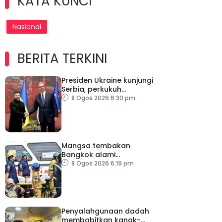
KATA KUNCI
Nasional
BERITA TERKINI
Presiden Ukraine kunjungi
Serbia, perkukuh
kerjasama ekonomi
8 Ogos 2026 6:30 pm
Mangsa tembakan
Bangkok alami
kecederaan pada organ
8 Ogos 2026 6:19 pm
penting
Penyalahgunaan dadah
membabitkan kanak-