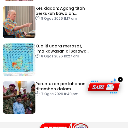
Kes dadah: Agong titah
perkukuh kawalan
lapangan terbang, pintu
8 Ogos 2026 11:17 am
masuk negara
Kualiti udara merosot,
lima kawasan di Sarawak
catat IPU tidak sihat
8 Ogos 2026 10:27 am
×
Peruntukan pertahanan
ditambah dalam
Belanjawan 2027
7 Ogos 2026 8:40 pm