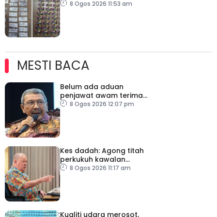
dirampas, seorang lelaki
8 Ogos 2026 11:53 am
ditahan
MESTI BACA
Belum ada aduan
penjawat awam terima
tekanan daripada ahli
8 Ogos 2026 12:07 pm
politik
Kes dadah: Agong titah
perkukuh kawalan
lapangan terbang, pintu
8 Ogos 2026 11:17 am
masuk negara
Kualiti udara merosot,