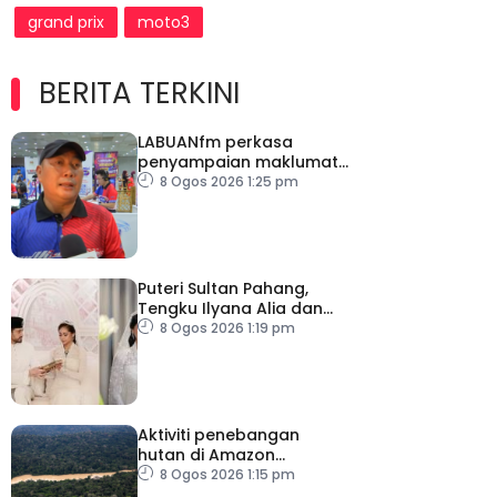
grand prix
moto3
BERITA TERKINI
LABUANfm perkasa
penyampaian maklumat
menerusi siaran luar RDL
8 Ogos 2026 1:25 pm
Puteri Sultan Pahang,
Tengku Ilyana Alia dan
pasangan selamat
8 Ogos 2026 1:19 pm
diijabkabulkan
Aktiviti penebangan
hutan di Amazon
merosot dalam tempoh
8 Ogos 2026 1:15 pm
sedekad