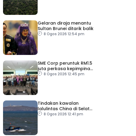
Gelaran diraja menantu
Sultan Brunei ditarik balik
8 Ogos 2026 12:54 pm
SME Corp peruntuk RM1.5
juta perkasa kepimpinan
90 PMKS
8 Ogos 2026 12:45 pm
Tindakan kawalan
lalulintas China di Selat
Taiwan ‘tidak masuk akal’
8 Ogos 2026 12:41 pm