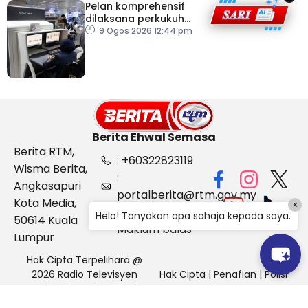
Pelan komprehensif
dilaksana perkukuh
keselamatan
9 Ogos 2026 12:44 pm
pemeriksaan bagasi di
KLIA
Berita Ehwal Semasa
Berita RTM,
: +60322823119
Wisma Berita,
:
Angkasapuri
portalberita@rtm.gov.my
Kota Media,
×
: Aduan &
Helo! Tanyakan apa sahaja kepada saya.
50614 Kuala
Maklum balas
Lumpur
Hak Cipta Terpelihara @
2026 Radio Televisyen
Hak Cipta
|
Penafian
|
Polisi
Malaysia, Berita Ehwal
Keselamatan
Semasa (BES)