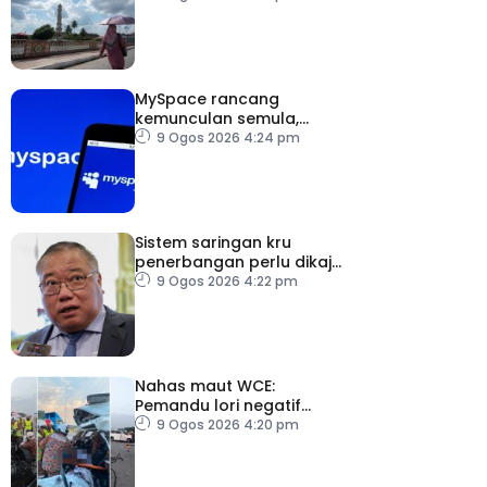
MySpace rancang
kemunculan semula,
manfaatkan nostalgia
9 Ogos 2026 4:24 pm
pengguna
Sistem saringan kru
penerbangan perlu dikaji
semula – Tiong
9 Ogos 2026 4:22 pm
Nahas maut WCE:
Pemandu lori negatif
ujian air kencing
9 Ogos 2026 4:20 pm