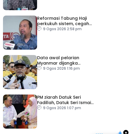
Reformasi Tabung Haji
perkukuh sistem, cegah
kesilapan berulang
9 Ogos 2026 2:58 pm
Data awal pelarian
Myanmar dijangka
diperoleh suku keempat
9 Ogos 2026 1:16 pm
2026
PM ziarah Datuk Seri
Fadillah, Datuk Seri Ismail
Sabri di IJN
9 Ogos 2026 1:07 pm
×