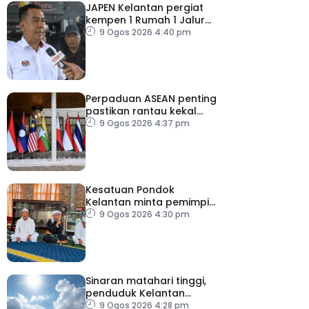
JAPEN Kelantan pergiat
kempen 1 Rumah 1 Jalur
Gemilang (1R1JG)
9 Ogos 2026 4:40 pm
Perpaduan ASEAN penting
pastikan rantau kekal
aman, stabil
9 Ogos 2026 4:37 pm
Kesatuan Pondok
Kelantan minta pemimpin
politik lebih berhemah
9 Ogos 2026 4:30 pm
keluar kenyataan
Sinaran matahari tinggi,
penduduk Kelantan
hadkan aktiviti luar
9 Ogos 2026 4:28 pm