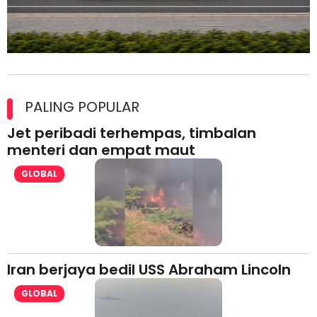
Maxim Malaysia dedah laporan keselamatan, pematuhan
lesen separuh pertama 2026
PALING POPULAR
Jet peribadi terhempas, timbalan
menteri dan empat maut
GLOBAL
Iran berjaya bedil USS Abraham Lincoln
GLOBAL