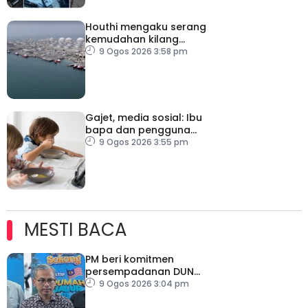
Houthi mengaku serang
kemudahan kilang
penapisan Saudi Aramco
9 Ogos 2026 3:58 pm
Gajet, media sosial: Ibu
bapa dan pengguna
perlu lebih waspada
9 Ogos 2026 3:55 pm
MESTI BACA
PM beri komitmen
persempadanan DUN
Sarawak, minta laporan
9 Ogos 2026 3:04 pm
SPR – Datuk Seri Fahmi