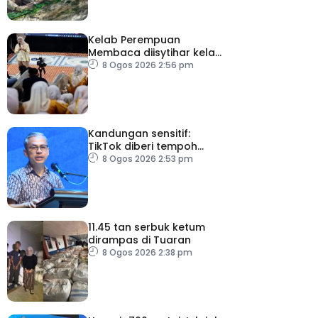
Kelab Perempuan
Membaca diisytihar kelab
membaca terbesar di
8 Ogos 2026 2:56 pm
Malaysia
Kandungan sensitif:
TikTok diberi tempoh
perkukuh sistem
8 Ogos 2026 2:53 pm
moderasi
11.45 tan serbuk ketum
dirampas di Tuaran
8 Ogos 2026 2:38 pm