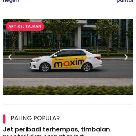
negeri
pantai
ARTIKEL TAJAAN
Maxim Malaysia dedah laporan keselamatan, pematuhan
lesen separuh pertama 2026
PALING POPULAR
Jet peribadi terhempas, timbalan