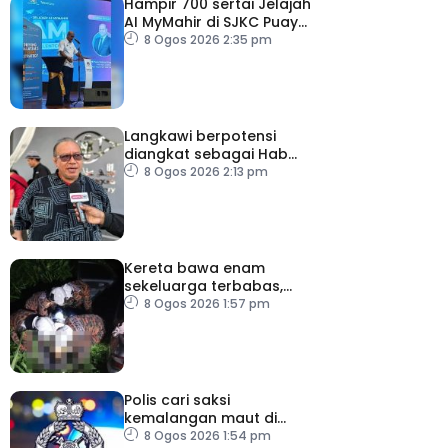
Hampir 700 sertai Jelajah
AI MyMahir di SJKC Puay
Chai 2, terbesar setakat
8 Ogos 2026 2:35 pm
ini
Langkawi berpotensi
diangkat sebagai Hab
Digital Art Nomad tahun
8 Ogos 2026 2:13 pm
depan
Kereta bawa enam
sekeluarga terbabas,
pemandu maut
8 Ogos 2026 1:57 pm
Polis cari saksi
kemalangan maut di
Jalan Setia Raja
8 Ogos 2026 1:54 pm