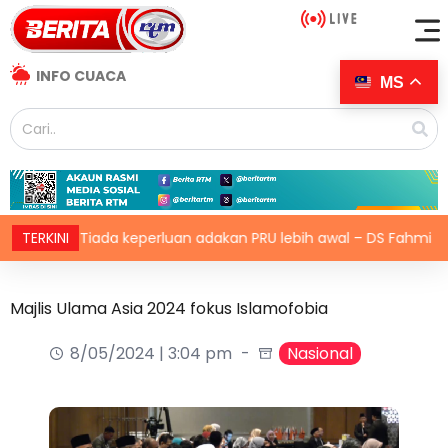
INFO CUACA
MS
TERKINI
Tiada keperluan adakan PRU lebih awal – DS Fahmi
Majlis Ulama Asia 2024 fokus Islamofobia
8/05/2024 | 3:04 pm
Nasional