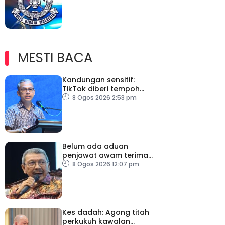
MESTI BACA
Kandungan sensitif:
TikTok diberi tempoh
perkukuh sistem
8 Ogos 2026 2:53 pm
moderasi
Belum ada aduan
penjawat awam terima
tekanan daripada ahli
8 Ogos 2026 12:07 pm
politik
Kes dadah: Agong titah
perkukuh kawalan