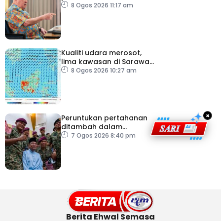
lapangan terbang, pintu
8 Ogos 2026 11:17 am
masuk negara
Kualiti udara merosot,
lima kawasan di Sarawak
catat IPU tidak sihat
8 Ogos 2026 10:27 am
×
Peruntukan pertahanan
ditambah dalam
Belanjawan 2027
7 Ogos 2026 8:40 pm
Berita Ehwal Semasa