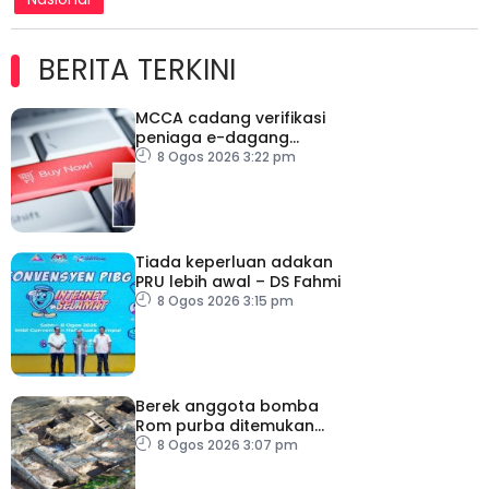
BERITA TERKINI
MCCA cadang verifikasi
peniaga e-dagang
tangani lambakan
8 Ogos 2026 3:22 pm
produk import
Tiada keperluan adakan
PRU lebih awal – DS Fahmi
8 Ogos 2026 3:15 pm
Berek anggota bomba
Rom purba ditemukan
berhampiran Colosseum
8 Ogos 2026 3:07 pm