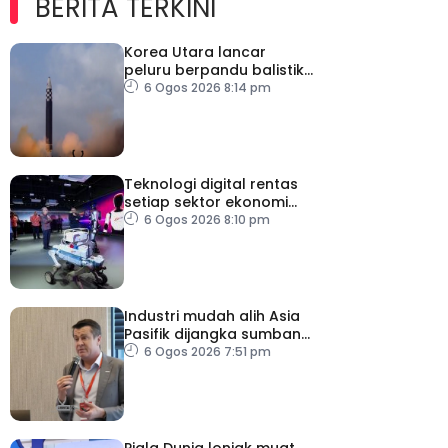
BERITA TERKINI
Korea Utara lancar
peluru berpandu balistik
jarak dekat ke arah Laut
6 Ogos 2026 8:14 pm
Jepun
Teknologi digital rentas
setiap sektor ekonomi
diperkasa seiring
6 Ogos 2026 8:10 pm
kemajuan inovasi
Industri mudah alih Asia
Pasifik dijangka sumbang
AS$1.4 trilion menjelang
6 Ogos 2026 7:51 pm
2030
Piala Dunia lonjak muat