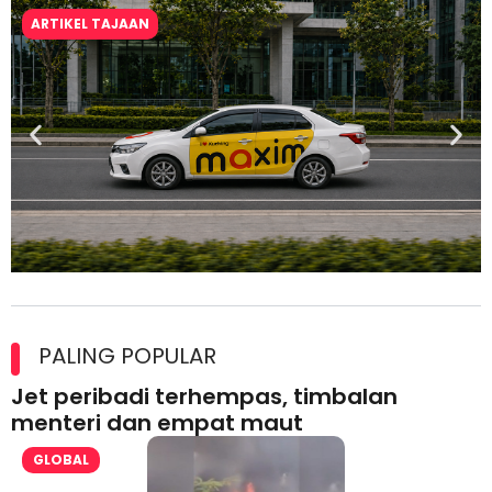
ARTIKEL TAJAAN
Maxim Malaysia dedah laporan keselamatan, pematuhan
lesen separuh pertama 2026
PALING POPULAR
Jet peribadi terhempas, timbalan
menteri dan empat maut
GLOBAL