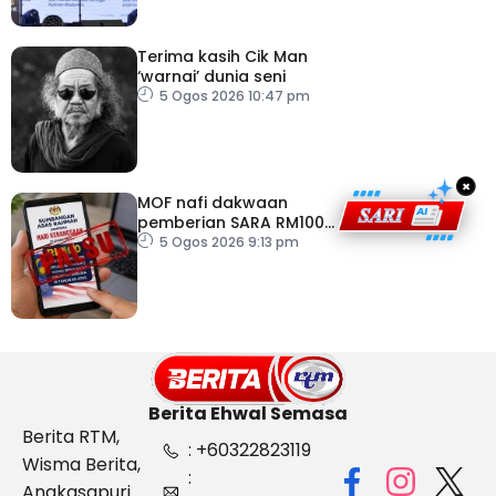
Terima kasih Cik Man
‘warnai’ dunia seni
5 Ogos 2026 10:47 pm
×
MOF nafi dakwaan
pemberian SARA RM100
sempena Hari
5 Ogos 2026 9:13 pm
Kebangsaan
Berita Ehwal Semasa
Berita RTM,
: +60322823119
Wisma Berita,
:
Angkasapuri