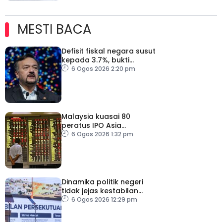
MESTI BACA
Defisit fiskal negara susut
kepada 3.7%, bukti
keyakinan pelabur masih
6 Ogos 2026 2:20 pm
kukuh
Malaysia kuasai 80
peratus IPO Asia
Tenggara, kumpul AS$1.4
6 Ogos 2026 1:32 pm
bilion separuh pertama
2026
Dinamika politik negeri
tidak jejas kestabilan
Kerajaan Perpaduan
6 Ogos 2026 12:29 pm
Persekutuan – TPM Zahid