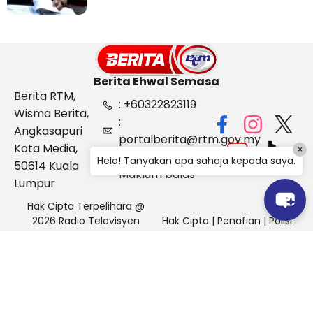
Berita Ehwal Semasa
Berita RTM,
: +60322823119
Wisma Berita,
:
Angkasapuri
portalberita@rtm.gov.my
Kota Media,
×
: Aduan &
Helo! Tanyakan apa sahaja kepada saya.
50614 Kuala
Maklum balas
Lumpur
Hak Cipta Terpelihara @
2026 Radio Televisyen
Hak Cipta
|
Penafian
|
Polisi
Malaysia, Berita Ehwal
Keselamatan
Semasa (BES)
Pihak Portal Berita RTM tidak bertanggungjawab terhadap