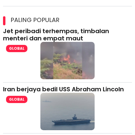
Maxim Malaysia dedah laporan keselamatan, pematuhan
lesen separuh pertama 2026
PALING POPULAR
Jet peribadi terhempas, timbalan
menteri dan empat maut
GLOBAL
Iran berjaya bedil USS Abraham Lincoln
GLOBAL