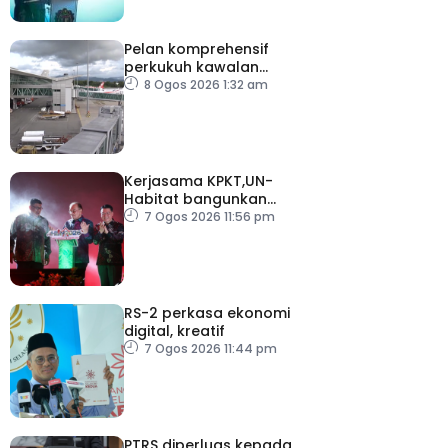
Pelan komprehensif
perkukuh kawalan
keselamatan di semua
8 Ogos 2026 1:32 am
lapangan terbang
Kerjasama KPKT,UN-
Habitat bangunkan
inisiatif My Public Space
7 Ogos 2026 11:56 pm
RS-2 perkasa ekonomi
digital, kreatif
7 Ogos 2026 11:44 pm
PTRS diperluas kepada