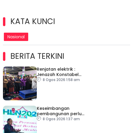
KATA KUNCI
Nasional
BERITA TERKINI
Renjatan elektrik :
Jenazah Konstabel
Muhammad Raimi
8 Ogos 2026 1:58 am
selamat dikebumikan
Keseimbangan
pembangunan perlu
ambil kira lokasi tumpuan
8 Ogos 2026 1:37 am