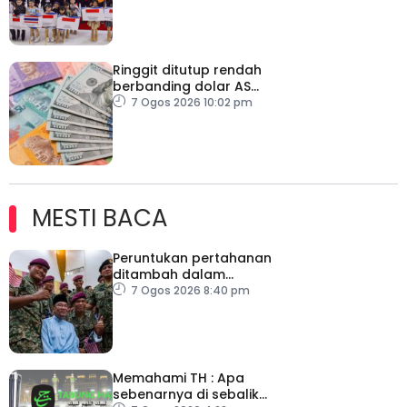
Ringgit ditutup rendah
berbanding dolar AS
menjelang pengumuman
7 Ogos 2026 10:02 pm
data pasaran buruh AS
MESTI BACA
Peruntukan pertahanan
ditambah dalam
Belanjawan 2027
7 Ogos 2026 8:40 pm
Memahami TH : Apa
sebenarnya di sebalik