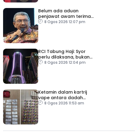
Belum ada aduan
penjawat awam terima
tekanan daripada ahli
8 Ogos 2026 12:07 pm
politik
RCI Tabung Haji: Syor
perlu dilaksana, bukan
sekadar laporan – Pakar
8 Ogos 2026 12:04 pm
Ketamin dalam kartrij
vape antara dadah
dirampas, seorang lelaki
8 Ogos 2026 11:53 am
ditahan