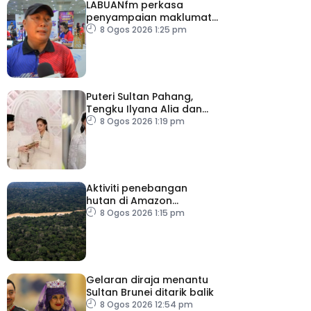
LABUANfm perkasa
penyampaian maklumat
menerusi siaran luar RDL
8 Ogos 2026 1:25 pm
Puteri Sultan Pahang,
Tengku Ilyana Alia dan
pasangan selamat
8 Ogos 2026 1:19 pm
diijabkabulkan
Aktiviti penebangan
hutan di Amazon
merosot dalam tempoh
8 Ogos 2026 1:15 pm
sedekad
Gelaran diraja menantu
Sultan Brunei ditarik balik
8 Ogos 2026 12:54 pm