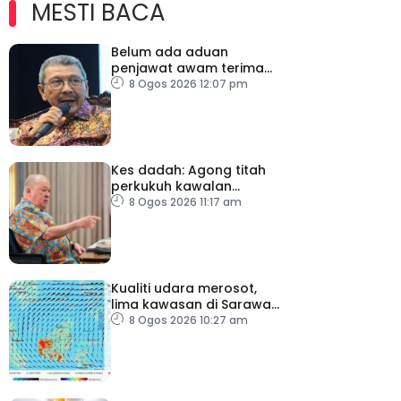
MESTI BACA
Belum ada aduan
penjawat awam terima
tekanan daripada ahli
8 Ogos 2026 12:07 pm
politik
Kes dadah: Agong titah
perkukuh kawalan
lapangan terbang, pintu
8 Ogos 2026 11:17 am
masuk negara
Kualiti udara merosot,
lima kawasan di Sarawak
catat IPU tidak sihat
8 Ogos 2026 10:27 am