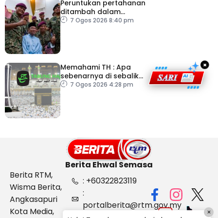
Peruntukan pertahanan
ditambah dalam
Belanjawan 2027
7 Ogos 2026 8:40 pm
×
Memahami TH : Apa
sebenarnya di sebalik
angka
7 Ogos 2026 4:28 pm
Berita Ehwal Semasa
Berita RTM,
: +60322823119
Wisma Berita,
:
Angkasapuri
portalberita@rtm.gov.my
Kota Media,
×
: Aduan &