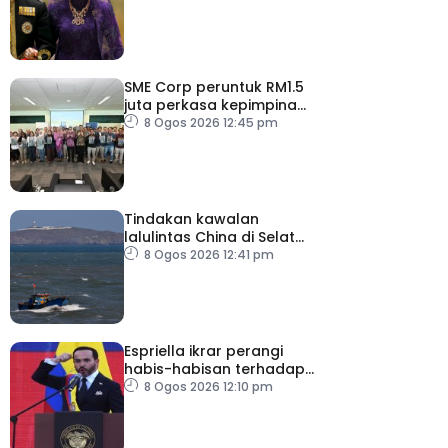
SME Corp peruntuk RM1.5
juta perkasa kepimpinan
90 PMKS
8 Ogos 2026 12:45 pm
Tindakan kawalan
lalulintas China di Selat
Taiwan ‘tidak masuk akal’
8 Ogos 2026 12:41 pm
Espriella ikrar perangi
habis-habisan terhadap
pengganas narkotik
8 Ogos 2026 12:10 pm