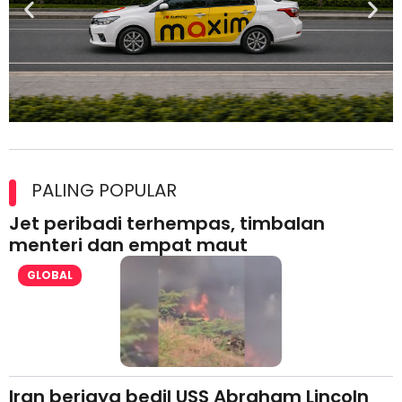
Maxim Malaysia dedah laporan keselamatan, pematuhan
lesen separuh pertama 2026
PALING POPULAR
Jet peribadi terhempas, timbalan
menteri dan empat maut
GLOBAL
Iran berjaya bedil USS Abraham Lincoln