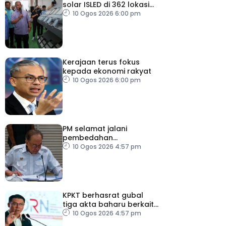
solar ISLED di 362 lokasi
berkualiti, selamat
10 Ogos 2026 6:00 pm
Kerajaan terus fokus
kepada ekonomi rakyat
10 Ogos 2026 6:00 pm
PM selamat jalani
pembedahan
laparoskopi rawat hernia
10 Ogos 2026 4:57 pm
perut
KPKT berhasrat gubal
tiga akta baharu berkait
perumahan
10 Ogos 2026 4:57 pm