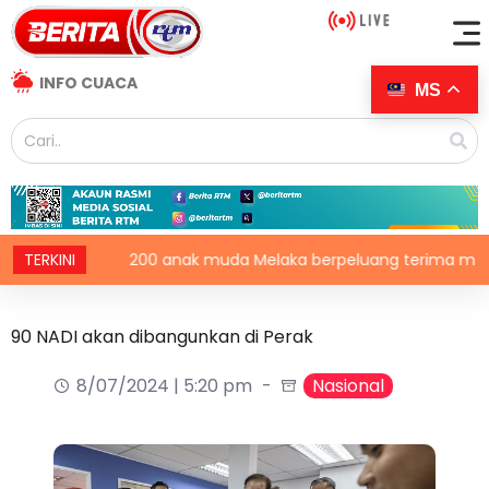
INFO CUACA
MS
TERKINI
200 anak muda Melaka berpeluang terima manfaat Da
90 NADI akan dibangunkan di Perak
8/07/2024 | 5:20 pm
Nasional