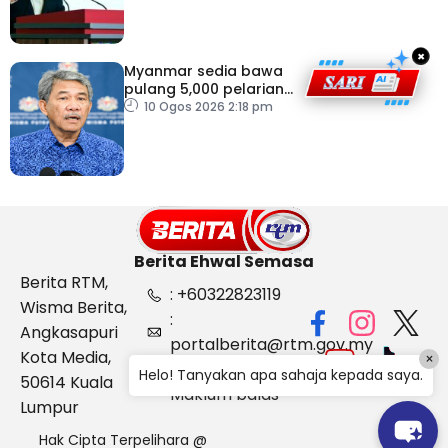
×
Myanmar sedia bawa
pulang 5,000 pelarian
guna kapal
10 Ogos 2026 2:18 pm
Berita Ehwal Semasa
Berita RTM,
: +60322823119
Wisma Berita,
:
Angkasapuri
portalberita@rtm.gov.my
Kota Media,
×
: Aduan &
Helo! Tanyakan apa sahaja kepada saya.
50614 Kuala
Maklum balas
Lumpur
Hak Cipta Terpelihara @