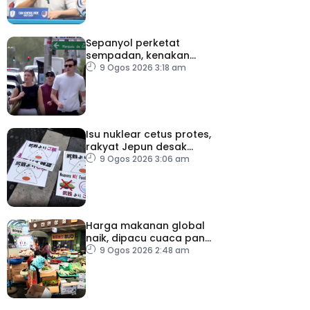
Sepanyol perketat
sempadan, kenakan
pemeriksaan ketibaan
9 Ogos 2026 3:18 am
dari Itali
Isu nuklear cetus protes,
rakyat Jepun desak
dasar dikaji semula
9 Ogos 2026 3:06 am
Harga makanan global
naik, dipacu cuaca panas
dan ketegangan
9 Ogos 2026 2:48 am
geopolitik