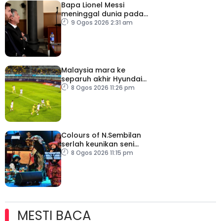
Bapa Lionel Messi
meninggal dunia pada
usia 68 tahun
9 Ogos 2026 2:31 am
Malaysia mara ke
separuh akhir Hyundai
ASEAN Cup
8 Ogos 2026 11:26 pm
Colours of N.Sembilan
serlah keunikan seni
budaya negeri beradat
8 Ogos 2026 11:15 pm
MESTI BACA