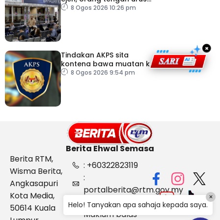
dokumentasi
8 Ogos 2026 10:26 pm
×
Tindakan AKPS sita
kontena bawa muatan ke
Israel bukti ketegasan
8 Ogos 2026 9:54 pm
Malaysia
Berita Ehwal Semasa
Berita RTM,
: +60322823119
Wisma Berita,
:
Angkasapuri
portalberita@rtm.gov.my
Kota Media,
×
: Aduan &
Helo! Tanyakan apa sahaja kepada saya.
50614 Kuala
Maklum balas