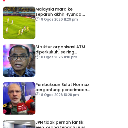
Malaysia mara ke
separuh akhir Hyundai
ASEAN Cup
8 Ogos 2026 11:26 pm
Struktur organisasi ATM
diperkukuh, seiring
pemodenan aset
8 Ogos 2026 11:10 pm
pertahanan
Pembukaan Selat Hormuz
bergantung penerimaan
AS – IRGC
8 Ogos 2026 10:28 pm
JPN tidak pernah lantik
ejen, orang tengah urus