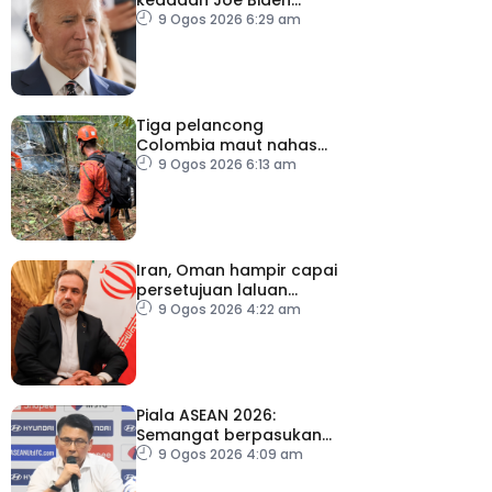
semakin serius
9 Ogos 2026 6:29 am
Tiga pelancong
Colombia maut nahas
helikopter di Rio de
9 Ogos 2026 6:13 am
Janeiro
Iran, Oman hampir capai
persetujuan laluan
sementara Selat Hormuz
9 Ogos 2026 4:22 am
Piala ASEAN 2026:
Semangat berpasukan
kunci Harimau Malaya ke
9 Ogos 2026 4:09 am
separuh akhir