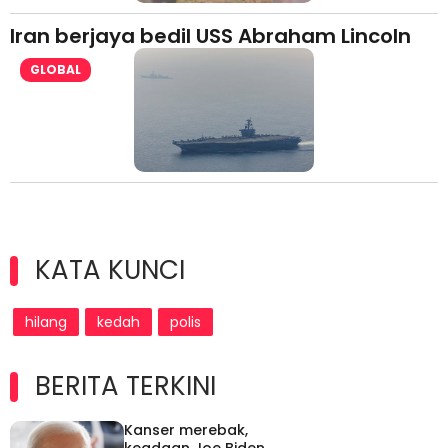
Iran berjaya bedil USS Abraham Lincoln
GLOBAL
KATA KUNCI
hilang
kedah
polis
BERITA TERKINI
Kanser merebak,
keadaan Joe Biden