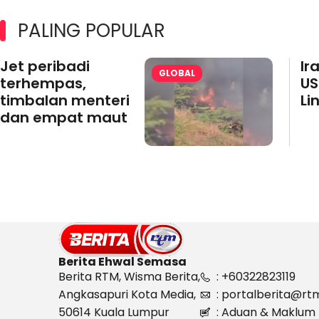
PALING POPULAR
Jet peribadi
Ir
GLOBAL
terhempas,
US
timbalan menteri
Li
dan empat maut
Berita Ehwal Semasa
Berita RTM, Wisma Berita,
: +60322823119
Angkasapuri Kota Media,
: portalberita@rt
50614 Kuala Lumpur
: Aduan & Maklum 