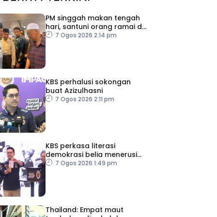
PM singgah makan tengah
hari, santuni orang ramai di
Alor Gajah
7 Ogos 2026 2:14 pm
KBS perhalusi sokongan
buat Azizulhasni
7 Ogos 2026 2:11 pm
KBS perkasa literasi
demokrasi belia menerusi
Bulan Rakan Demokrasi
7 Ogos 2026 1:49 pm
2026
Thailand: Empat maut