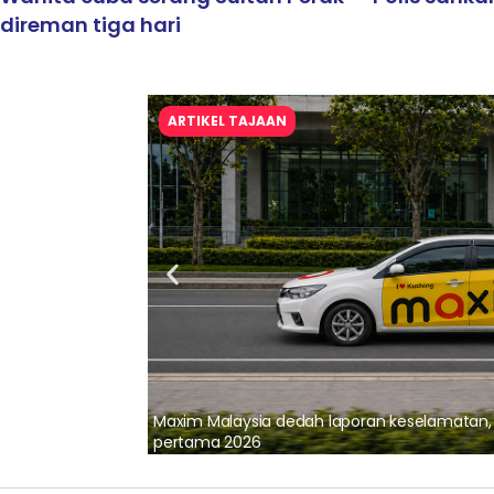
direman tiga hari
ARTIKEL TAJAAN
lalui Kerjasama
Maxim Malaysia dedah laporan keselamatan
pertama 2026