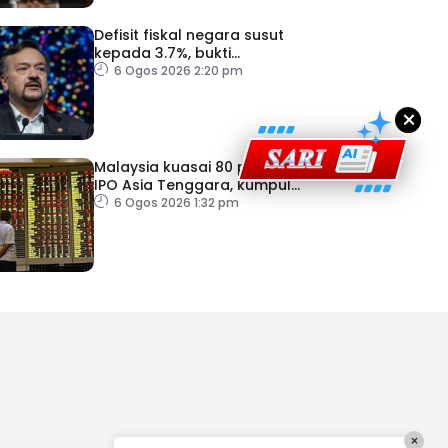
Defisit fiskal negara susut
kepada 3.7%, bukti
keyakinan pelabur masih
6 Ogos 2026 2:20 pm
kukuh
×
Malaysia kuasai 80 peratus
IPO Asia Tenggara, kumpul
AS$1.4 bilion separuh
6 Ogos 2026 1:32 pm
pertama 2026
×