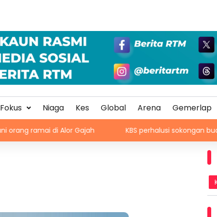
Fokus
Niaga
Kes
Global
Arena
Gemerlap
ai di Alor Gajah
KBS perhalusi sokongan buat Azizulhas