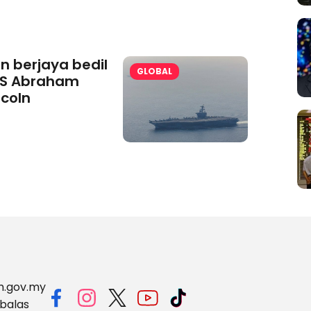
an berjaya bedil
GLOBAL
S Abraham
ncoln
m.gov.my
balas