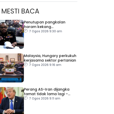
MESTI BACA
Penutupan pangkalan
haram kekang
penyeludupan di Kelantan
7 Ogos 2026 9:30 am
Malaysia, Hungary perkukuh
kerjasama sektor pertanian
7 Ogos 2026 9:16 am
Perang AS–Iran dijangka
tamat tidak lama lagi –
ad Perkasa SCORE Marathon 2026 Melalui Kerjasama
Trump
7 Ogos 2026 9:11 am
engaruh Larian Antarabangsa