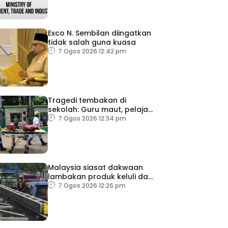
Exco N. Sembilan diingatkan
tidak salah guna kuasa
7 Ogos 2026 12:42 pm
Tragedi tembakan di
sekolah: Guru maut, pelajar
bunuh diri
7 Ogos 2026 12:34 pm
Malaysia siasat dakwaan
lambakan produk keluli dari
China, Taiwan dan Vietnam
7 Ogos 2026 12:26 pm