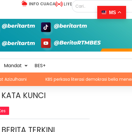
INFO CUACA
MS
Mandat
BES+
ni
KBS perkasa literasi demokrasi belia menerusi Bulan
KATA KUNCI
Kes
BERITA TERKINI