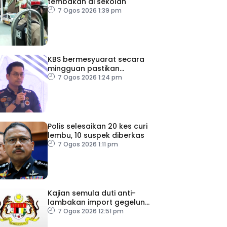
tembakan di sekolah
7 Ogos 2026 1:39 pm
KBS bermesyuarat secara
mingguan pastikan
persiapan F1 lancar
7 Ogos 2026 1:24 pm
Polis selesaikan 20 kes curi
lembu, 10 suspek diberkas
7 Ogos 2026 1:11 pm
Kajian semula duti anti-
lambakan import gegelung
keluli dilaksana
7 Ogos 2026 12:51 pm