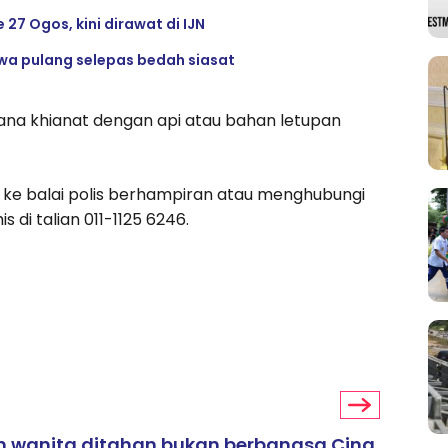
27 Ogos, kini dirawat di IJN
awa pulang selepas bedah siasat
ana khianat dengan api atau bahan letupan
e balai polis berhampiran atau menghubungi
 di talian 011-1125 6246.
n wanita ditahan bukan berbangsa Cina,