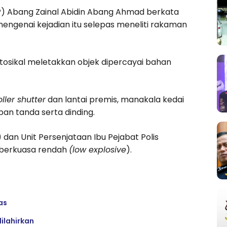
CP) Abang Zainal Abidin Abang Ahmad berkata
engenai kejadian itu selepas meneliti rakaman
osikal meletakkan objek dipercayai bahan
oller shutter
dan lantai premis, manakala kedai
an tanda serta dinding.
 dan Unit Persenjataan Ibu Pejabat Polis
s berkuasa rendah
(low explosive
).
as
ilahirkan