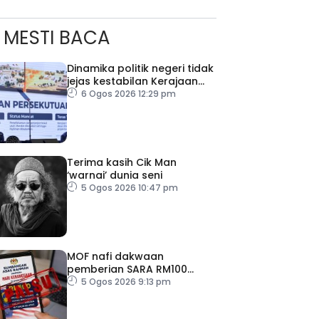
MESTI BACA
ad Perkasa SCORE Marathon 2026 Melalui Kerjasama
engaruh Larian Antarabangsa
Dinamika politik negeri tidak
jejas kestabilan Kerajaan
Perpaduan Persekutuan –
6 Ogos 2026 12:29 pm
TPM Zahid
Terima kasih Cik Man
‘warnai’ dunia seni
5 Ogos 2026 10:47 pm
MOF nafi dakwaan
pemberian SARA RM100
sempena Hari Kebangsaan
5 Ogos 2026 9:13 pm