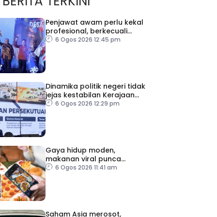
BERITA TERKINI
Penjawat awam perlu kekal
profesional, berkecuali
ketika laksana tugas – TPM
6 Ogos 2026 12:45 pm
Zahid
Dinamika politik negeri tidak
jejas kestabilan Kerajaan
Perpaduan Persekutuan –
6 Ogos 2026 12:29 pm
TPM Zahid
Gaya hidup moden,
makanan viral punca
kolesterol tinggi, penyakit
6 Ogos 2026 11:41 am
jantung meningkat
Saham Asia merosot,