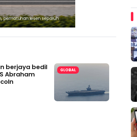
, pematuhan lesen separuh
Ajinomoto (Malaysia) Berh
aminoVITAL® Bersama Pemp
an berjaya bedil
GLOBAL
S Abraham
ncoln