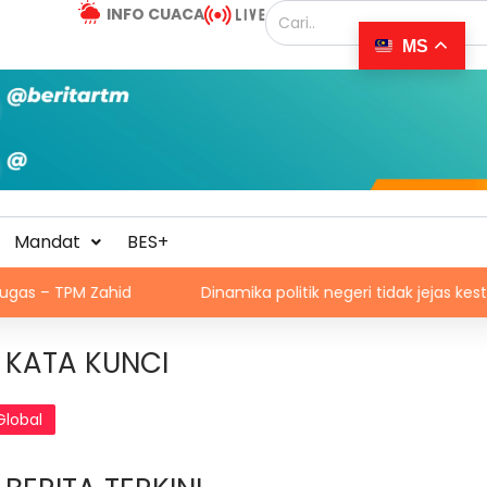
INFO CUACA
MS
Mandat
BES+
Zahid
Dinamika politik negeri tidak jejas kestabilan Ke
KATA KUNCI
Global