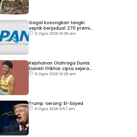
Gagal kosongkan tangki
septik berjadual: 270 premis
dikenakan notis pematuhan
6 Ogos 2026 10:36 am
SPAN
Kejohanan Olahraga Dunia:
Danish Iftikhar cipta sejarah
mara ke final 100m
6 Ogos 2026 10:26 am
Trump ‘serang’ El-Sayed
6 Ogos 2026 9:57 am