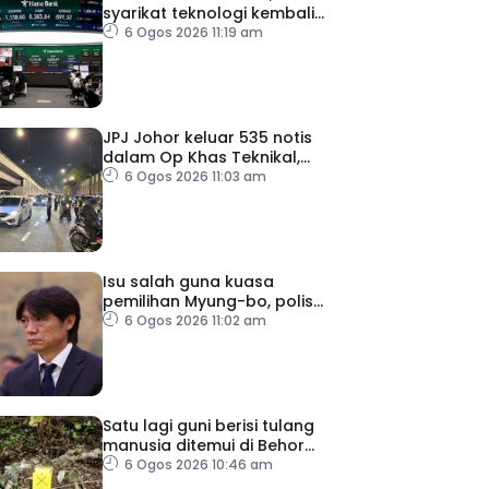
syarikat teknologi kembali
tertekan
6 Ogos 2026 11:19 am
JPJ Johor keluar 535 notis
dalam Op Khas Teknikal,
Lampu HID
6 Ogos 2026 11:03 am
Isu salah guna kuasa
pemilihan Myung-bo, polis
gempur pejabat KFA
6 Ogos 2026 11:02 am
Satu lagi guni berisi tulang
manusia ditemui di Behor
Mali, disiasat sebagai kes
6 Ogos 2026 10:46 am
bunuh