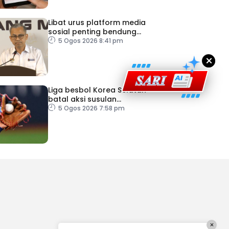
Libat urus platform media
sosial penting bendung
perbuatan ‘copycat’
5 Ogos 2026 8:41 pm
×
Liga besbol Korea Selatan
batal aksi susulan
gelombang haba
5 Ogos 2026 7:58 pm
×