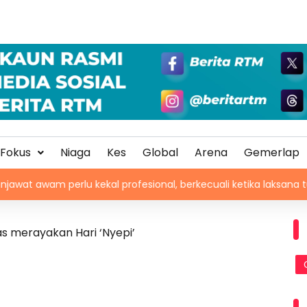
Fokus
Niaga
Kes
Global
Arena
Gemerlap
perlu kekal profesional, berkecuali ketika laksana tugas – TPM 
as merayakan Hari ‘Nyepi’