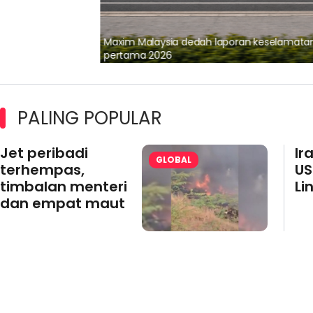
lalui Kerjasama
Maxim Malaysia dedah laporan keselamatan
pertama 2026
PALING POPULAR
Jet peribadi
Ir
GLOBAL
terhempas,
US
timbalan menteri
Li
dan empat maut