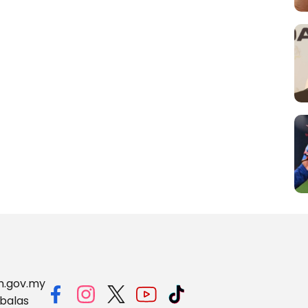
m.gov.my
balas