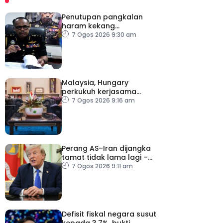
Penutupan pangkalan
haram kekang
penyeludupan di
7 Ogos 2026 9:30 am
Kelantan
Malaysia, Hungary
perkukuh kerjasama
sektor pertanian
7 Ogos 2026 9:16 am
Perang AS–Iran dijangka
tamat tidak lama lagi –
Trump
7 Ogos 2026 9:11 am
Defisit fiskal negara susut
kepada 3.7%, bukti