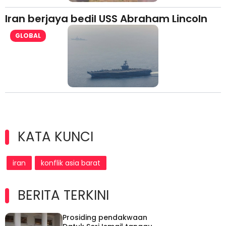
Iran berjaya bedil USS Abraham Lincoln
GLOBAL
KATA KUNCI
iran
konflik asia barat
BERITA TERKINI
Prosiding pendakwaan