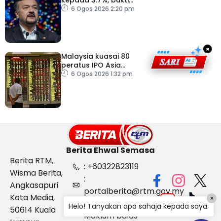
keyakinan pelabur masih
6 Ogos 2026 2:20 pm
kukuh
×
Malaysia kuasai 80
peratus IPO Asia
Tenggara, kumpul AS$1.4
6 Ogos 2026 1:32 pm
bilion separuh pertama
2026
Berita Ehwal Semasa
Berita RTM,
: +60322823119
Wisma Berita,
:
Angkasapuri
portalberita@rtm.gov.my
Kota Media,
×
: Aduan &
Helo! Tanyakan apa sahaja kepada saya.
50614 Kuala
Maklum balas