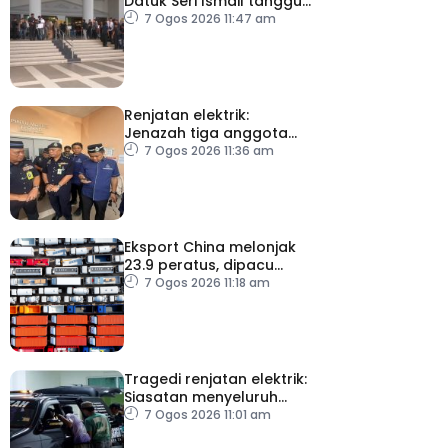
Datuk Seri Ismail tangguh
ke 27 Ogos, kini dirawat
7 Ogos 2026 11:47 am
di IJN
Renjatan elektrik:
Jenazah tiga anggota
polis dibawa pulang
7 Ogos 2026 11:36 am
selepas bedah siasat
Eksport China melonjak
23.9 peratus, dipacu
permintaan teknologi AI
7 Ogos 2026 11:18 am
Tragedi renjatan elektrik:
Siasatan menyeluruh
dijalankan
7 Ogos 2026 11:01 am