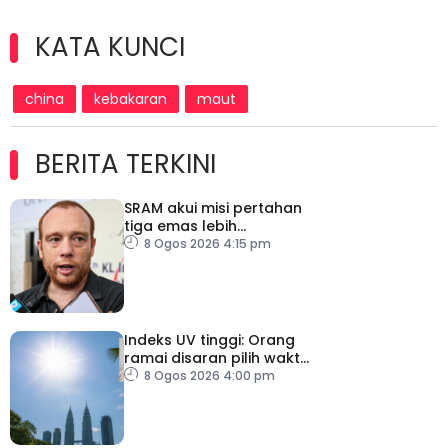
KATA KUNCI
china
kebakaran
maut
BERITA TERKINI
SRAM akui misi pertahan
tiga emas lebih
mencabar
8 Ogos 2026 4:15 pm
Indeks UV tinggi: Orang
ramai disaran pilih waktu
sesuai untuk aktiviti luar
8 Ogos 2026 4:00 pm