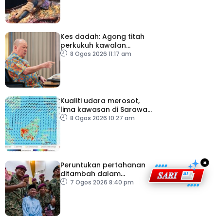
Kes dadah: Agong titah
perkukuh kawalan
lapangan terbang, pintu
8 Ogos 2026 11:17 am
masuk negara
Kualiti udara merosot,
lima kawasan di Sarawak
catat IPU tidak sihat
8 Ogos 2026 10:27 am
×
Peruntukan pertahanan
ditambah dalam
Belanjawan 2027
7 Ogos 2026 8:40 pm