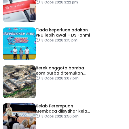
tangani lambakan
8 Ogos 2026 3:22 pm
produk import
Tiada keperluan adakan
PRU lebih awal – DS Fahmi
8 Ogos 2026 3:15 pm
Berek anggota bomba
Rom purba ditemukan
berhampiran Colosseum
8 Ogos 2026 3:07 pm
Kelab Perempuan
Membaca diisytihar kelab
membaca terbesar di
8 Ogos 2026 2:56 pm
Malaysia