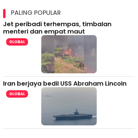
Maxim Malaysia dedah laporan keselamatan, pematuhan
lesen separuh pertama 2026
PALING POPULAR
Jet peribadi terhempas, timbalan
menteri dan empat maut
GLOBAL
Iran berjaya bedil USS Abraham Lincoln
GLOBAL