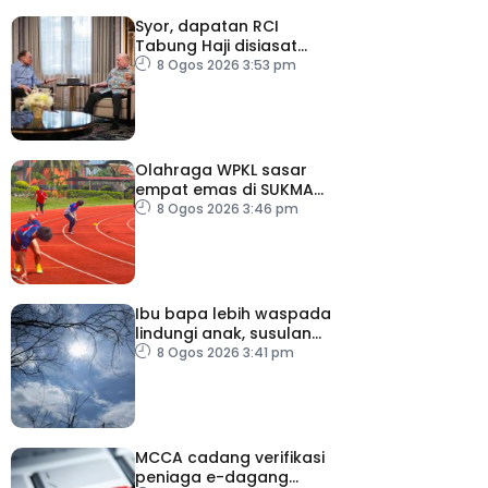
Syor, dapatan RCI
Tabung Haji disiasat
tanpa kompromi – PM
8 Ogos 2026 3:53 pm
Olahraga WPKL sasar
empat emas di SUKMA
2026
8 Ogos 2026 3:46 pm
Ibu bapa lebih waspada
lindungi anak, susulan
indeks UV sangat tinggi
8 Ogos 2026 3:41 pm
MCCA cadang verifikasi
peniaga e-dagang