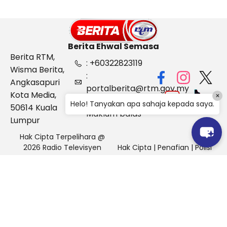
Berita Ehwal Semasa
Berita RTM,
: +60322823119
Wisma Berita,
:
Angkasapuri
portalberita@rtm.gov.my
Kota Media,
×
: Aduan &
Helo! Tanyakan apa sahaja kepada saya.
50614 Kuala
Maklum balas
Lumpur
Hak Cipta Terpelihara @
2026 Radio Televisyen
Hak Cipta
|
Penafian
|
Polisi
Malaysia, Berita Ehwal
Keselamatan
Semasa (BES)
Pihak Portal Berita RTM tidak bertanggungjawab terhadap
sebarang kehilangan atau kerosakan yang dialami kerana
menggunakan maklumat dalam laman ini.