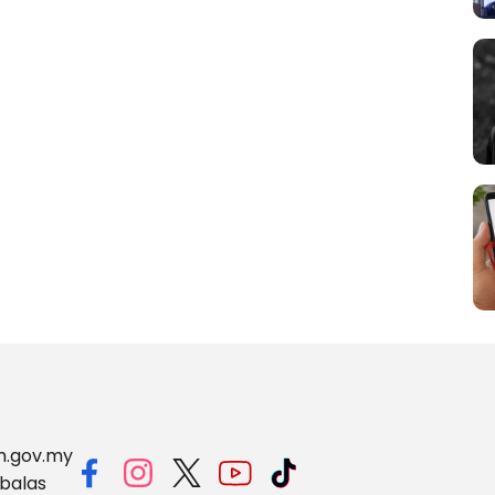
m.gov.my
balas