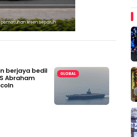
, pematuhan lesen separuh
Ajinomoto (Malaysia) Berh
aminoVITAL® Bersama Pemp
an berjaya bedil
GLOBAL
S Abraham
ncoln