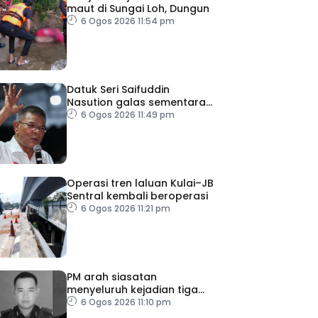
maut di Sungai Loh, Dungun
6 Ogos 2026 11:54 pm
Datuk Seri Saifuddin
Nasution galas sementara
tugas Timbalan Presiden
6 Ogos 2026 11:49 pm
PKR
Operasi tren laluan Kulai–JB
Sentral kembali beroperasi
6 Ogos 2026 11:21 pm
PM arah siasatan
menyeluruh kejadian tiga
anggota polis maut akibat
6 Ogos 2026 11:10 pm
renjatan elektrik