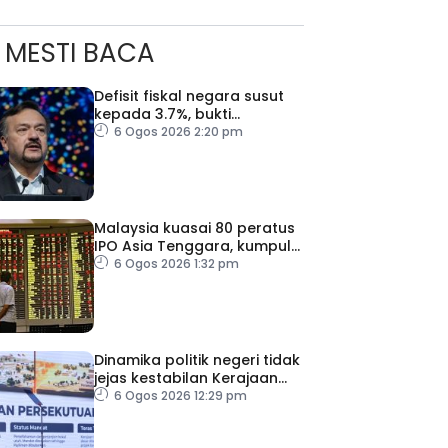
MESTI BACA
ad Perkasa SCORE Marathon 2026 Melalui Kerjasama
engaruh Larian Antarabangsa
Defisit fiskal negara susut
kepada 3.7%, bukti
keyakinan pelabur masih
6 Ogos 2026 2:20 pm
kukuh
Malaysia kuasai 80 peratus
IPO Asia Tenggara, kumpul
AS$1.4 bilion separuh
6 Ogos 2026 1:32 pm
pertama 2026
Dinamika politik negeri tidak
jejas kestabilan Kerajaan
Perpaduan Persekutuan –
6 Ogos 2026 12:29 pm
TPM Zahid