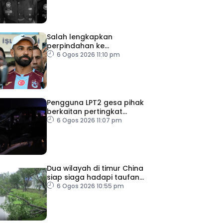
Salah lengkapkan
perpindahan ke
Trabzonspor
6 Ogos 2026 11:10 pm
Pengguna LPT2 gesa pihak
berkaitan pertingkat
keselamatan
6 Ogos 2026 11:07 pm
Dua wilayah di timur China
siap siaga hadapi taufan
Dolphin
6 Ogos 2026 10:55 pm