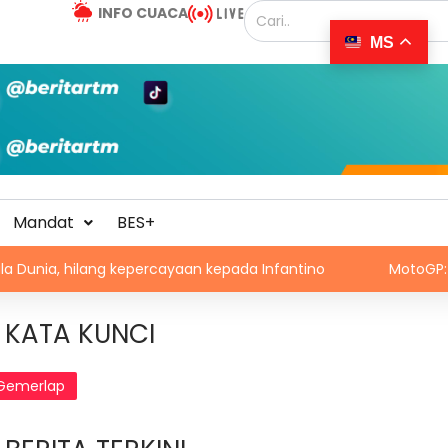
INFO CUACA
MS
Mandat
BES+
 hilang kepercayaan kepada Infantino
MotoGP: Grand Prix 
KATA KUNCI
Gemerlap