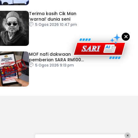
Terima kasih Cik Man
‘warnai’ dunia seni
5 Ogos 2026 10:47 pm
×
MOF nafi dakwaan
pemberian SARA RM100
sempena Hari Kebangsaan
5 Ogos 2026 9:13 pm
×