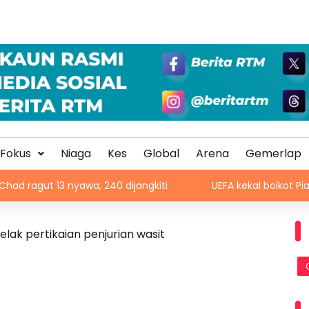
Fokus
Niaga
Kes
Global
Arena
Gemerlap
13 nyawa, 240 dijangkiti
UEFA kekal boikot Piala Dunia,
elak pertikaian penjurian wasit