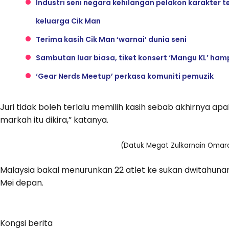
Industri seni negara kehilangan pelakon karakter
keluarga Cik Man
Terima kasih Cik Man ‘warnai’ dunia seni
Sambutan luar biasa, tiket konsert ‘Mangu KL’ hamp
‘Gear Nerds Meetup’ perkasa komuniti pemuzik
Juri tidak boleh terlalu memilih kasih sebab akhirnya a
markah itu dikira,” katanya.
(Datuk Megat Zulkarnain Omard
Malaysia bakal menurunkan 22 atlet ke sukan dwitahunan i
Mei depan.
Kongsi berita