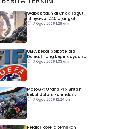
BERITA TERKINI
Wabak taun di Chad ragut
13 nyawa, 240 dijangkiti
7 Ogos 2026 1:26 am
UEFA kekal boikot Piala
Dunia, hilang kepercayaan
kepada Infantino
7 Ogos 2026 1:03 am
MotoGP: Grand Prix Britain
kekal dalam kalendar
hingga 2028
7 Ogos 2026 12:24 am
Pelajar kolej ditemukan