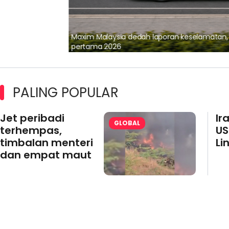
lalui Kerjasama
Maxim Malaysia dedah laporan keselamatan
pertama 2026
PALING POPULAR
Jet peribadi
Ir
GLOBAL
terhempas,
US
timbalan menteri
Li
dan empat maut