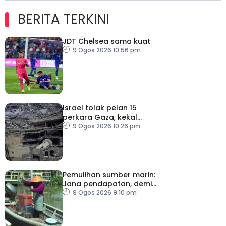
BERITA TERKINI
JDT Chelsea sama kuat
9 Ogos 2026 10:56 pm
Israel tolak pelan 15
perkara Gaza, kekal
desak Hamas lucut
9 Ogos 2026 10:26 pm
senjata
Pemulihan sumber marin:
Jana pendapatan, demi
kelangsungan hidup
9 Ogos 2026 9:10 pm
golongan nelayan