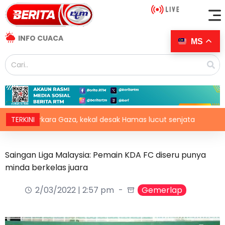
INFO CUACA
MS
15 perkara Gaza, kekal desak Hamas lucut senjata
TERKINI
Pemuli
Saingan Liga Malaysia: Pemain KDA FC diseru punya
minda berkelas juara
2/03/2022 | 2:57 pm
Gemerlap