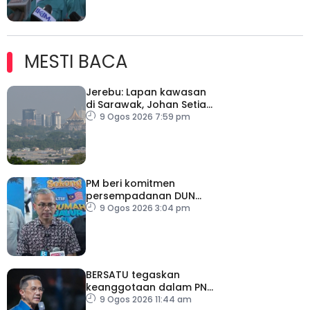
MESTI BACA
Jerebu: Lapan kawasan
di Sarawak, Johan Setia
di Selangor catat IPU
9 Ogos 2026 7:59 pm
tidak sihat
PM beri komitmen
persempadanan DUN
Sarawak, minta laporan
9 Ogos 2026 3:04 pm
SPR – Datuk Seri Fahmi
BERSATU tegaskan
keanggotaan dalam PN
masih sah
9 Ogos 2026 11:44 am