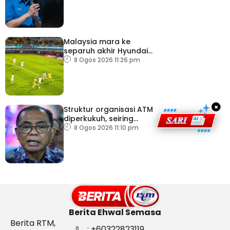
Malaysia mara ke
separuh akhir Hyundai
ASEAN Cup
8 Ogos 2026 11:26 pm
×
Struktur organisasi ATM
diperkukuh, seiring
pemodenan aset
8 Ogos 2026 11:10 pm
pertahanan
Berita Ehwal Semasa
Berita RTM,
: +60322823119