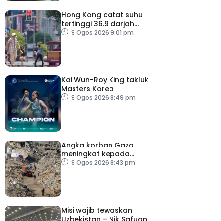
Hong Kong catat suhu
tertinggi 36.9 darjah
celsius
9 Ogos 2026 9:01 pm
Kai Wun-Roy King takluk
Masters Korea
9 Ogos 2026 8:49 pm
Angka korban Gaza
meningkat kepada
73,386 orang
9 Ogos 2026 8:43 pm
Misi wajib tewaskan
Uzbekistan – Nik Safuan