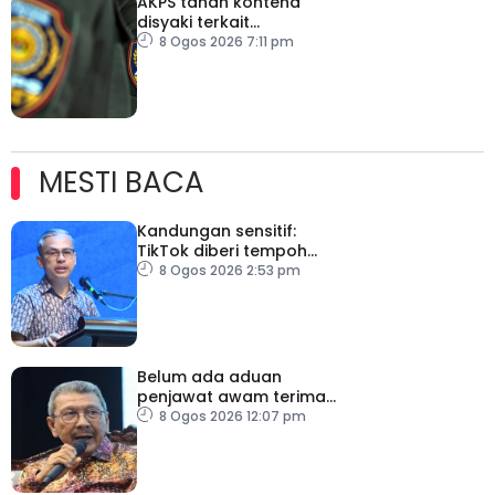
AKPS tahan kontena
disyaki terkait
penghantaran ke Israel
8 Ogos 2026 7:11 pm
MESTI BACA
Kandungan sensitif:
TikTok diberi tempoh
perkukuh sistem
8 Ogos 2026 2:53 pm
moderasi
Belum ada aduan
penjawat awam terima
tekanan daripada ahli
8 Ogos 2026 12:07 pm
politik