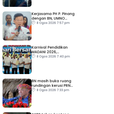
Kerjasama PH P. Pinang
dengan BN, UMNO
diteruskan
8 Ogos 2026 7:57 pm
Karnival Pendidikan
MADANI 2026,
semarakkan budaya
8 Ogos 2026 7:40 pm
pembelajaran sepanjang
hayat
BN masih buka ruang
rundingan kerusi PRN
Melaka – Ahmad Zahid
8 Ogos 2026 7:33 pm