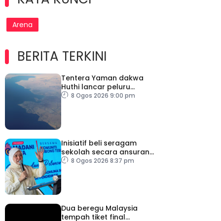
Arena
BERITA TERKINI
Tentera Yaman dakwa
Huthi lancar peluru
berpandu ke arah Laut
8 Ogos 2026 9:00 pm
Merah
Inisiatif beli seragam
sekolah secara ansuran
ringankan beban ibu
8 Ogos 2026 8:37 pm
bapa
Dua beregu Malaysia
tempah tiket final