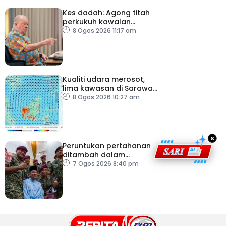
Kes dadah: Agong titah
perkukuh kawalan
lapangan terbang, pintu
8 Ogos 2026 11:17 am
masuk negara
Kualiti udara merosot,
lima kawasan di Sarawak
catat IPU tidak sihat
8 Ogos 2026 10:27 am
×
Peruntukan pertahanan
ditambah dalam
Belanjawan 2027
7 Ogos 2026 8:40 pm