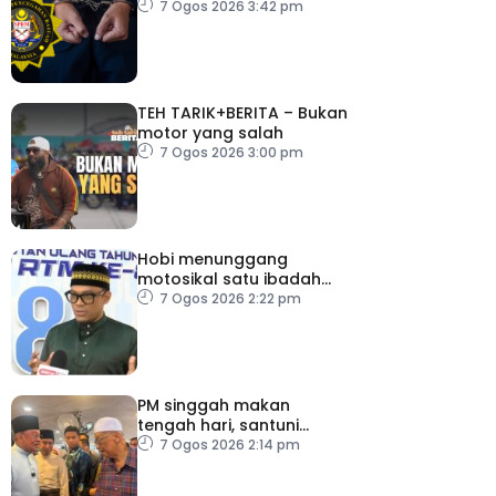
pacu reformasi radikal
7 Ogos 2026 3:42 pm
TEH TARIK+BERITA – Bukan
motor yang salah
7 Ogos 2026 3:00 pm
Hobi menunggang
motosikal satu ibadah
sekiranya dilakukan
7 Ogos 2026 2:22 pm
dengan niat dan cara
betul
PM singgah makan
tengah hari, santuni
orang ramai di Alor
7 Ogos 2026 2:14 pm
Gajah