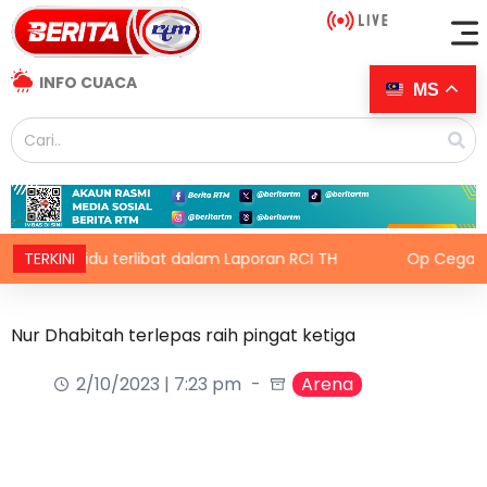
INFO CUACA
MS
dividu terlibat dalam Laporan RCI TH
TERKINI
Op Cegah Khas: Pa
Nur Dhabitah terlepas raih pingat ketiga
2/10/2023 | 7:23 pm
Arena