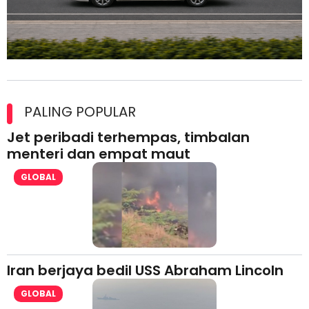
Maxim Malaysia dedah laporan keselamatan, pematuhan
lesen separuh pertama 2026
PALING POPULAR
Jet peribadi terhempas, timbalan
menteri dan empat maut
GLOBAL
Iran berjaya bedil USS Abraham Lincoln
GLOBAL