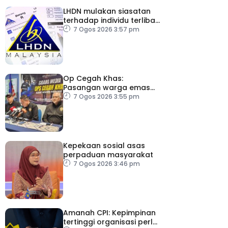
LHDN mulakan siasatan
terhadap individu terlibat
dalam Laporan RCI TH
7 Ogos 2026 3:57 pm
Op Cegah Khas:
Pasangan warga emas
antara 1,209 individu
7 Ogos 2026 3:55 pm
positif dadah
Kepekaan sosial asas
perpaduan masyarakat
7 Ogos 2026 3:46 pm
Amanah CPI: Kepimpinan
tertinggi organisasi perlu