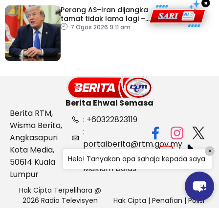
×
Perang AS–Iran dijangka
tamat tidak lama lagi –
Trump
7 Ogos 2026 9:11 am
Berita Ehwal Semasa
Berita RTM,
: +60322823119
Wisma Berita,
:
Angkasapuri
portalberita@rtm.gov.my
Kota Media,
×
: Aduan &
Helo! Tanyakan apa sahaja kepada saya.
50614 Kuala
Maklum balas
Lumpur
Hak Cipta Terpelihara @
2026 Radio Televisyen
Hak Cipta
|
Penafian
|
Polisi
Malaysia, Berita Ehwal
Keselamatan