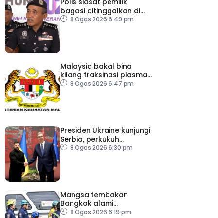
Polis siasat pemilik
bagasi ditinggalkan di
ICQS Bukit Kayu Hitam
8 Ogos 2026 6:49 pm
Malaysia bakal bina
kilang fraksinasi plasma
sendiri dalam tempoh
8 Ogos 2026 6:47 pm
lima tahun – KKM
Presiden Ukraine kunjungi
Serbia, perkukuh
kerjasama ekonomi
8 Ogos 2026 6:30 pm
Mangsa tembakan
Bangkok alami
kecederaan pada organ
8 Ogos 2026 6:19 pm