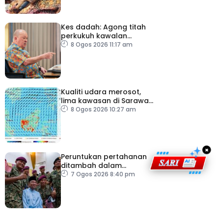
Kes dadah: Agong titah
perkukuh kawalan
lapangan terbang, pintu
8 Ogos 2026 11:17 am
masuk negara
Kualiti udara merosot,
lima kawasan di Sarawak
catat IPU tidak sihat
8 Ogos 2026 10:27 am
×
Peruntukan pertahanan
ditambah dalam
Belanjawan 2027
7 Ogos 2026 8:40 pm