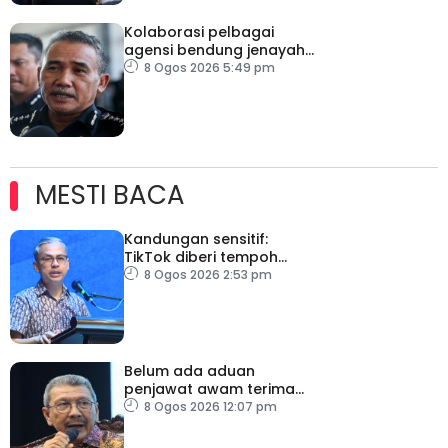
Kolaborasi pelbagai
agensi bendung jenayah
rentas sempadan
8 Ogos 2026 5:49 pm
MESTI BACA
Kandungan sensitif:
TikTok diberi tempoh
perkukuh sistem
8 Ogos 2026 2:53 pm
moderasi
Belum ada aduan
penjawat awam terima
tekanan daripada ahli
8 Ogos 2026 12:07 pm
politik