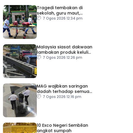
Tragedi tembakan di
sekolah, guru maut,
pelajar bunuh diri
7 Ogos 2026 12:34 pm
Malaysia siasat dakwaan
lambakan produk keluli
dari China, Taiwan dan
7 Ogos 2026 12:26 pm
Vietnam
MAG wajibkan saringan
dadah terhadap semua
juruterbang
7 Ogos 2026 12:16 pm
10 Exco Negeri Sembilan
angkat sumpah