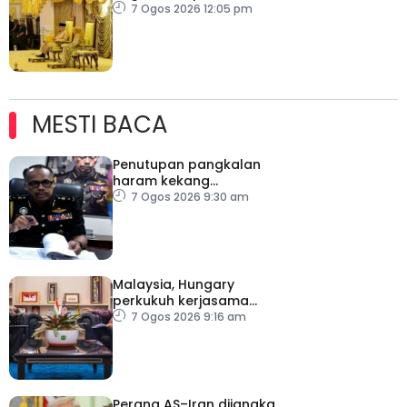
7 Ogos 2026 12:05 pm
MESTI BACA
Penutupan pangkalan
haram kekang
penyeludupan di
7 Ogos 2026 9:30 am
Kelantan
Malaysia, Hungary
perkukuh kerjasama
sektor pertanian
7 Ogos 2026 9:16 am
Perang AS–Iran dijangka