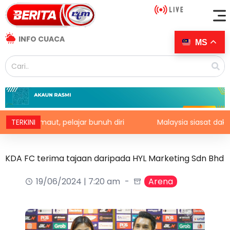
INFO CUACA
MS
uru maut, pelajar bunuh diri
TERKINI
Malaysia siasat dakwaan la
KDA FC terima tajaan daripada HYL Marketing Sdn Bhd
19/06/2024 | 7:20 am
Arena