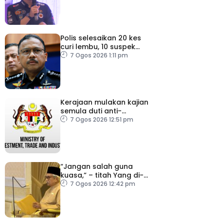
Polis selesaikan 20 kes
curi lembu, 10 suspek
diberkas
7 Ogos 2026 1:11 pm
Kerajaan mulakan kajian
semula duti anti-
lambakan import
7 Ogos 2026 12:51 pm
gegelung keluli dari
China, Vietnam
“Jangan salah guna
kuasa,” – titah Yang di-
Pertuan Besar Negeri
7 Ogos 2026 12:42 pm
Sembilan kepada Exco
baharu