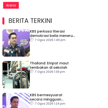
Arena
BERITA TERKINI
KBS perkasa literasi
demokrasi belia menerusi
Bulan Rakan Demokrasi
7 Ogos 2026 1:49 pm
2026
Thailand: Empat maut
tembakan di sekolah
7 Ogos 2026 1:39 pm
KBS bermesyuarat
secara mingguan
pastikan persiapan F1
7 Ogos 2026 1:24 pm
lancar