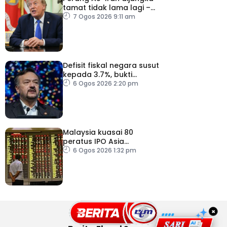
tamat tidak lama lagi –
Trump
7 Ogos 2026 9:11 am
Defisit fiskal negara susut
kepada 3.7%, bukti
keyakinan pelabur masih
6 Ogos 2026 2:20 pm
kukuh
Malaysia kuasai 80
peratus IPO Asia
Tenggara, kumpul AS$1.4
6 Ogos 2026 1:32 pm
bilion separuh pertama
2026
×