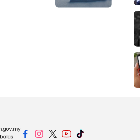
m.gov.my
balas