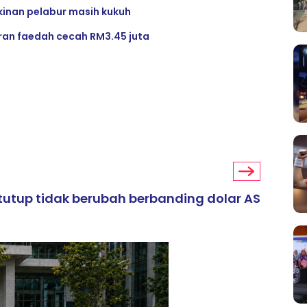
akinan pelabur masih kukuh
aran faedah cecah RM3.45 juta
itutup tidak berubah berbanding dolar AS
ARTIKEL TAJAAN