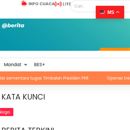
INFO CUACA
MS
Mandat
BES+
ara tugas Timbalan Presiden PKR
Operasi tren laluan Kul
KATA KUNCI
Niaga