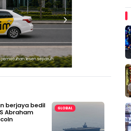
, pematuhan lesen separuh
Ajinomoto (Malaysia) Berh
aminoVITAL® Bersama Pemp
an berjaya bedil
GLOBAL
S Abraham
ncoln