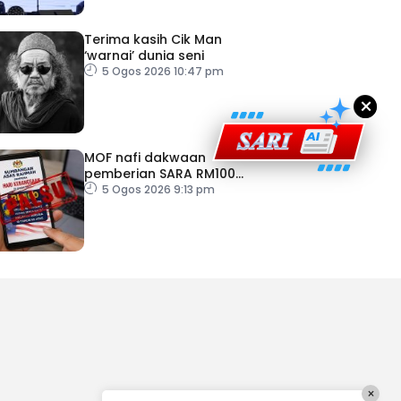
Terima kasih Cik Man
‘warnai’ dunia seni
5 Ogos 2026 10:47 pm
×
MOF nafi dakwaan
pemberian SARA RM100
sempena Hari Kebangsaan
5 Ogos 2026 9:13 pm
×