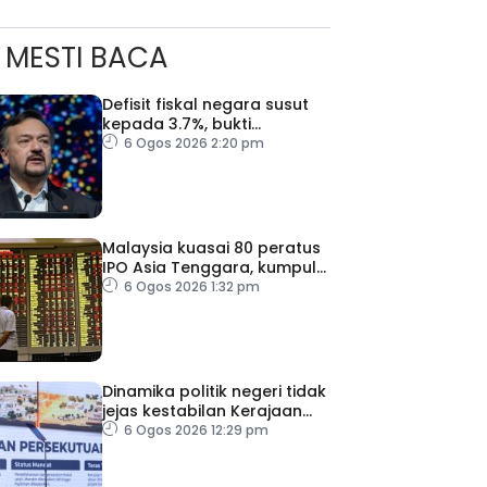
MESTI BACA
Defisit fiskal negara susut
kepada 3.7%, bukti
keyakinan pelabur masih
6 Ogos 2026 2:20 pm
kukuh
ad Perkasa SCORE Marathon 2026 Melalui Kerjasama
engaruh Larian Antarabangsa
Malaysia kuasai 80 peratus
IPO Asia Tenggara, kumpul
AS$1.4 bilion separuh
6 Ogos 2026 1:32 pm
pertama 2026
Dinamika politik negeri tidak
jejas kestabilan Kerajaan
Perpaduan Persekutuan –
6 Ogos 2026 12:29 pm
TPM Zahid