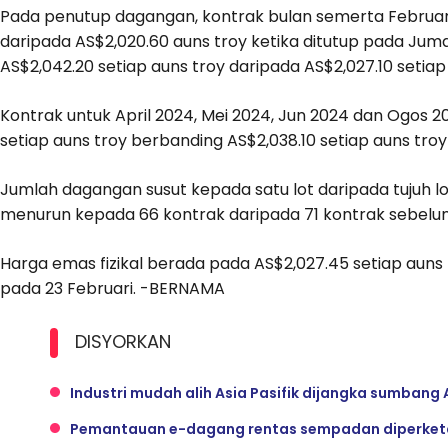
Pada penutup dagangan, kontrak bulan semerta Februari
daripada AS$2,020.60 auns troy ketika ditutup pada J
AS$2,042.20 setiap auns troy daripada AS$2,027.10 setia
Kontrak untuk April 2024, Mei 2024, Jun 2024 dan Ogos 2
setiap auns troy berbanding AS$2,038.10 setiap auns tro
Jumlah dagangan susut kepada satu lot daripada tujuh 
menurun kepada 66 kontrak daripada 71 kontrak sebelum 
Harga emas fizikal berada pada AS$2,027.45 setiap auns 
pada 23 Februari. -BERNAMA
DISYORKAN
Industri mudah alih Asia Pasifik dijangka sumbang 
Pemantauan e-dagang rentas sempadan diperketat