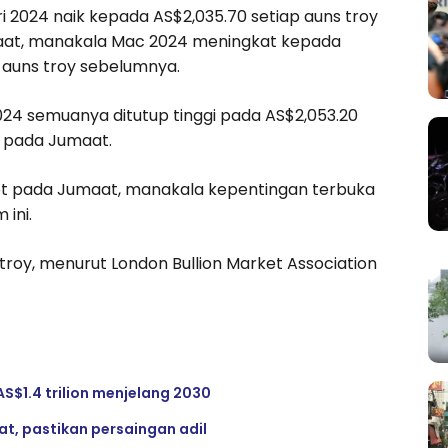
 2024 naik kepada AS$2,035.70 setiap auns troy
umaat, manakala Mac 2024 meningkat kepada
p auns troy sebelumnya.
024 semuanya ditutup tinggi pada AS$2,053.20
y pada Jumaat.
lot pada Jumaat, manakala kepentingan terbuka
ini.
troy, menurut London Bullion Market Association
AS$1.4 trilion menjelang 2030
, pastikan persaingan adil