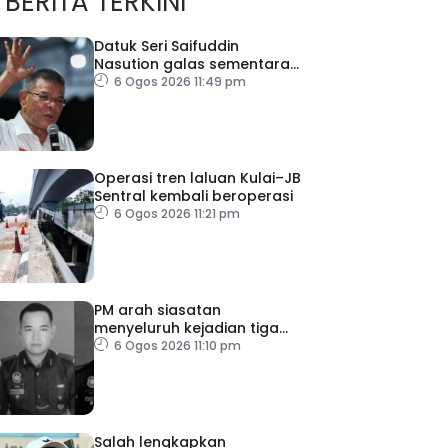
BERITA TERKINI
Datuk Seri Saifuddin
Nasution galas sementara
tugas Timbalan Presiden
6 Ogos 2026 11:49 pm
PKR
Operasi tren laluan Kulai–JB
Sentral kembali beroperasi
6 Ogos 2026 11:21 pm
PM arah siasatan
menyeluruh kejadian tiga
anggota polis maut akibat
6 Ogos 2026 11:10 pm
renjatan elektrik
Salah lengkapkan