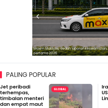
lalui Kerjasama
Maxim Malaysia dedah laporan keselamatan
pertama 2026
PALING POPULAR
Jet peribadi
Ir
GLOBAL
terhempas,
US
timbalan menteri
Li
dan empat maut