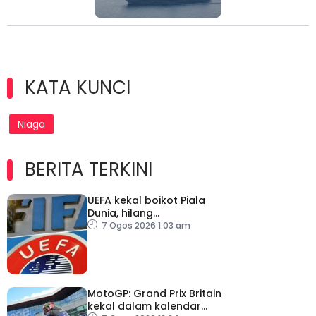
KATA KUNCI
Niaga
BERITA TERKINI
UEFA kekal boikot Piala
Dunia, hilang
kepercayaan kepada
7 Ogos 2026 1:03 am
Infantino
MotoGP: Grand Prix Britain
kekal dalam kalendar