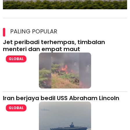
Maxim Malaysia dedah laporan keselamatan, pematuhan
lesen separuh pertama 2026
PALING POPULAR
Jet peribadi terhempas, timbalan
menteri dan empat maut
GLOBAL
Iran berjaya bedil USS Abraham Lincoln
GLOBAL