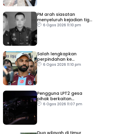
PM arah siasatan
menyeluruh kejadian tiga
anggota polis maut
6 Ogos 2026 11:10 pm
akibat renjatan elektrik
Salah lengkapkan
perpindahan ke
Trabzonspor
6 Ogos 2026 11:10 pm
Pengguna LPT2 gesa
pihak berkaitan
pertingkat keselamatan
6 Ogos 2026 11:07 pm
Dua wilayah di timur