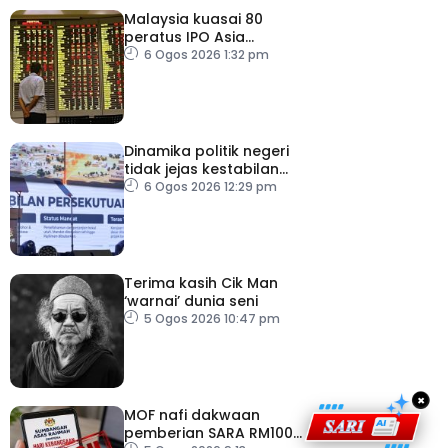
Malaysia kuasai 80
peratus IPO Asia
Tenggara, kumpul AS$1.4
6 Ogos 2026 1:32 pm
bilion separuh pertama
2026
Dinamika politik negeri
tidak jejas kestabilan
Kerajaan Perpaduan
6 Ogos 2026 12:29 pm
Persekutuan – TPM Zahid
Terima kasih Cik Man
‘warnai’ dunia seni
5 Ogos 2026 10:47 pm
×
MOF nafi dakwaan
pemberian SARA RM100