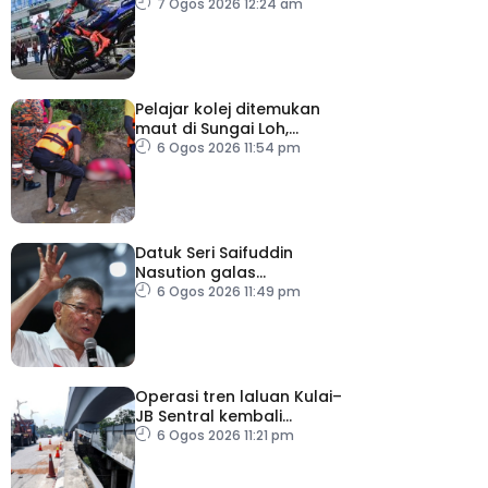
hingga 2028
7 Ogos 2026 12:24 am
Pelajar kolej ditemukan
maut di Sungai Loh,
Dungun
6 Ogos 2026 11:54 pm
Datuk Seri Saifuddin
Nasution galas
sementara tugas
6 Ogos 2026 11:49 pm
Timbalan Presiden PKR
Operasi tren laluan Kulai–
JB Sentral kembali
beroperasi
6 Ogos 2026 11:21 pm