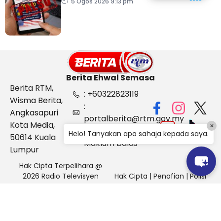
sempena Hari
5 Ogos 2026 9:13 pm
Kebangsaan
Berita Ehwal Semasa
Berita RTM,
: +60322823119
Wisma Berita,
:
Angkasapuri
portalberita@rtm.gov.my
Kota Media,
×
: Aduan &
Helo! Tanyakan apa sahaja kepada saya.
50614 Kuala
Maklum balas
Lumpur
Hak Cipta Terpelihara @
2026 Radio Televisyen
Hak Cipta
|
Penafian
|
Polisi
Malaysia, Berita Ehwal
Keselamatan
Semasa (BES)