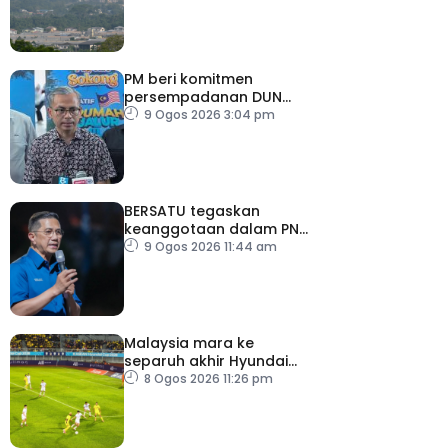
tidak sihat
PM beri komitmen
persempadanan DUN
Sarawak, minta laporan
9 Ogos 2026 3:04 pm
SPR – Datuk Seri Fahmi
BERSATU tegaskan
keanggotaan dalam PN
masih sah
9 Ogos 2026 11:44 am
Malaysia mara ke
separuh akhir Hyundai
ASEAN Cup
8 Ogos 2026 11:26 pm