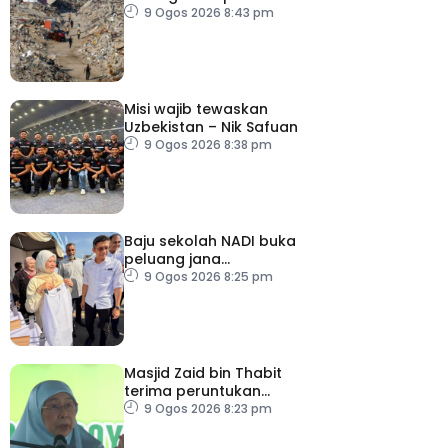
73,386 orang
9 Ogos 2026 8:43 pm
Misi wajib tewaskan
Uzbekistan – Nik Safuan
9 Ogos 2026 8:38 pm
Baju sekolah NADI buka
peluang jana
pendapatan, bantu
9 Ogos 2026 8:25 pm
keluarga berjimat –
Fadhlina
Masjid Zaid bin Thabit
terima peruntukan
RM100,000
9 Ogos 2026 8:23 pm