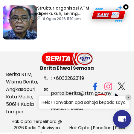
×
Struktur organisasi ATM
diperkukuh, seiring
pemodenan aset
8 Ogos 2026 11:10 pm
pertahanan
Berita Ehwal Semasa
Berita RTM,
: +60322823119
Wisma Berita,
:
Angkasapuri
portalberita@rtm.gov.my
Kota Media,
×
: Aduan &
Helo! Tanyakan apa sahaja kepada saya.
50614 Kuala
Maklum balas
Lumpur
Hak Cipta Terpelihara @
2026 Radio Televisyen
Hak Cipta
|
Penafian
|
Polisi