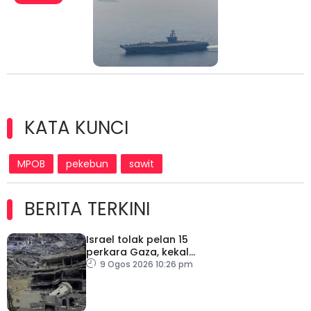
KATA KUNCI
MPOB
pekebun
sawit
BERITA TERKINI
Israel tolak pelan 15
perkara Gaza, kekal
desak Hamas lucut
9 Ogos 2026 10:26 pm
senjata