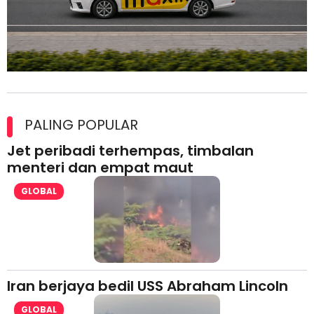
Maxim Malaysia dedah laporan keselamatan, pematuhan
lesen separuh pertama 2026
PALING POPULAR
Jet peribadi terhempas, timbalan
menteri dan empat maut
GLOBAL
Iran berjaya bedil USS Abraham Lincoln
GLOBAL