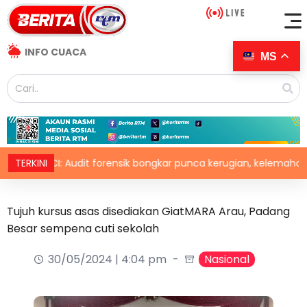
INFO CUACA
MS
RCI: Audit forensik bongkar punca kerugian, kelemahan tadbir 
TERKINI
Tujuh kursus asas disediakan GiatMARA Arau, Padang
Besar sempena cuti sekolah
30/05/2024 | 4:04 pm
Nasional