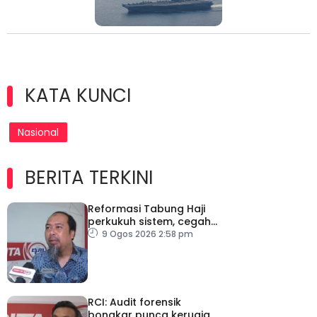
KATA KUNCI
Nasional
BERITA TERKINI
Reformasi Tabung Haji
perkukuh sistem, cegah
kesilapan berulang
9 Ogos 2026 2:58 pm
RCI: Audit forensik
bongkar punca kerugian,