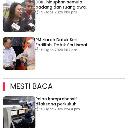
DBKL hidupkan semula
padang dan ruang awam
untuk semua golongan
9 Ogos 2026 1:08 pm
PM ziarah Datuk Seri
Fadillah, Datuk Seri Ismail
Sabri di IJN
9 Ogos 2026 1:07 pm
MESTI BACA
Pelan komprehensif
dilaksana perkukuh
keselamatan
9 Ogos 2026 12:44 pm
pemeriksaan bagasi di
KLIA