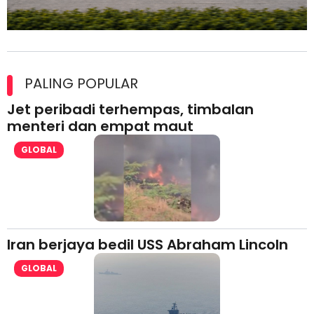
Maxim Malaysia dedah laporan keselamatan, pematuhan
lesen separuh pertama 2026
PALING POPULAR
Jet peribadi terhempas, timbalan
menteri dan empat maut
GLOBAL
Iran berjaya bedil USS Abraham Lincoln
GLOBAL