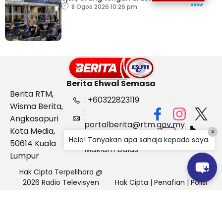
dokumentasi
8 Ogos 2026 10:26 pm
Berita Ehwal Semasa
Berita RTM,
: +60322823119
Wisma Berita,
:
Angkasapuri
portalberita@rtm.gov.my
Kota Media,
×
: Aduan &
Helo! Tanyakan apa sahaja kepada saya.
50614 Kuala
Maklum balas
Lumpur
Hak Cipta Terpelihara @
2026 Radio Televisyen
Hak Cipta
|
Penafian
|
Polisi
Malaysia, Berita Ehwal
Keselamatan
Semasa (BES)