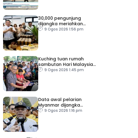
30,000 pengunjung
dijangka meriahkan
Karnival Jom Makan Ipoh
9 Ogos 2026 1:56 pm
2026
Kuching tuan rumah
sambutan Hari Malaysia
2026
9 Ogos 2026 1:45 pm
Data awal pelarian
Myanmar dijangka
diperoleh suku keempat
9 Ogos 2026 1:16 pm
2026