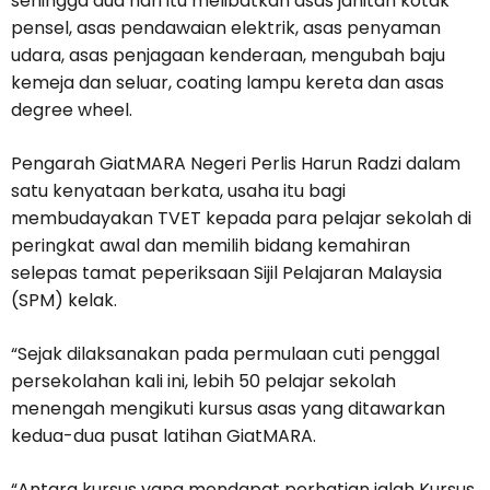
sehingga dua hari itu melibatkan asas jahitan kotak
pensel, asas pendawaian elektrik, asas penyaman
udara, asas penjagaan kenderaan, mengubah baju
kemeja dan seluar, coating lampu kereta dan asas
degree wheel.
Pengarah GiatMARA Negeri Perlis Harun Radzi dalam
satu kenyataan berkata, usaha itu bagi
membudayakan TVET kepada para pelajar sekolah di
peringkat awal dan memilih bidang kemahiran
selepas tamat peperiksaan Sijil Pelajaran Malaysia
(SPM) kelak.
“Sejak dilaksanakan pada permulaan cuti penggal
persekolahan kali ini, lebih 50 pelajar sekolah
menengah mengikuti kursus asas yang ditawarkan
kedua-dua pusat latihan GiatMARA.
“Antara kursus yang mendapat perhatian ialah Kursus