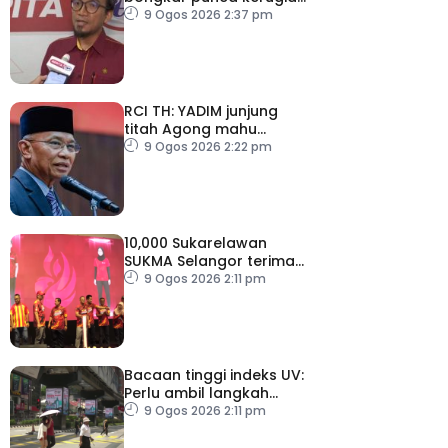
kelemahan tadbir urus TH
9 Ogos 2026 2:37 pm
RCI TH: YADIM junjung
titah Agong mahu
siasatan tanpa
9 Ogos 2026 2:22 pm
kompromi
10,000 Sukarelawan
SUKMA Selangor terima
elaun RM100 sehari
9 Ogos 2026 2:11 pm
Bacaan tinggi indeks UV:
Perlu ambil langkah
perlindungan, elak risiko
9 Ogos 2026 2:11 pm
kesihatan