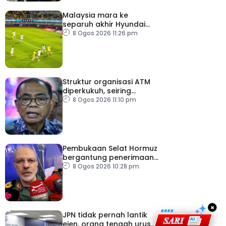
Malaysia mara ke
separuh akhir Hyundai
ASEAN Cup
8 Ogos 2026 11:26 pm
Struktur organisasi ATM
diperkukuh, seiring
pemodenan aset
8 Ogos 2026 11:10 pm
pertahanan
Pembukaan Selat Hormuz
bergantung penerimaan
AS – IRGC
8 Ogos 2026 10:28 pm
×
JPN tidak pernah lantik
ejen, orang tengah urus