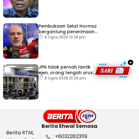
pertahanan
Pembukaan Selat Hormuz
bergantung penerimaan
AS – IRGC
8 Ogos 2026 10:28 pm
×
JPN tidak pernah lantik
ejen, orang tengah urus
dokumentasi
8 Ogos 2026 10:26 pm
Berita Ehwal Semasa
Berita RTM,
: +60322823119