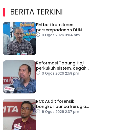
BERITA TERKINI
PM beri komitmen
persempadanan DUN
Sarawak, minta laporan
9 Ogos 2026 3:04 pm
SPR – Datuk Seri Fahmi
Reformasi Tabung Haji
perkukuh sistem, cegah
kesilapan berulang
9 Ogos 2026 2:58 pm
RCI: Audit forensik
bongkar punca kerugian,
kelemahan tadbir urus TH
9 Ogos 2026 2:37 pm