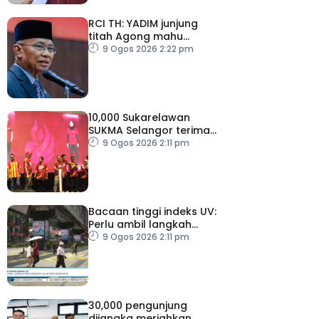
RCI TH: YADIM junjung
titah Agong mahu
siasatan tanpa
9 Ogos 2026 2:22 pm
kompromi
10,000 Sukarelawan
SUKMA Selangor terima
elaun RM100 sehari
9 Ogos 2026 2:11 pm
Bacaan tinggi indeks UV:
Perlu ambil langkah
perlindungan, elak risiko
9 Ogos 2026 2:11 pm
kesihatan
30,000 pengunjung
dijangka meriahkan