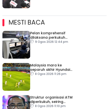
MESTI BACA
Pelan komprehensif
dilaksana perkukuh
keselamatan
9 Ogos 2026 12:44 pm
pemeriksaan bagasi di
KLIA
Malaysia mara ke
separuh akhir Hyundai
ASEAN Cup
8 Ogos 2026 11:26 pm
Struktur organisasi ATM
diperkukuh, seiring
pemodenan aset
8 Ogos 2026 11:10 pm