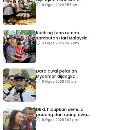
Karnival Jom Makan Ipoh
9 Ogos 2026 1:56 pm
2026
Kuching tuan rumah
sambutan Hari Malaysia
2026
9 Ogos 2026 1:45 pm
Data awal pelarian
Myanmar dijangka
diperoleh suku keempat
9 Ogos 2026 1:16 pm
2026
DBKL hidupkan semula
padang dan ruang awam
untuk semua golongan
9 Ogos 2026 1:08 pm