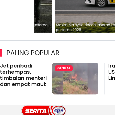
lalui Kerjasama
Maxim Malaysia dedah laporan keselamatan
pertama 2026
PALING POPULAR
Jet peribadi
Ir
GLOBAL
terhempas,
US
timbalan menteri
Li
dan empat maut