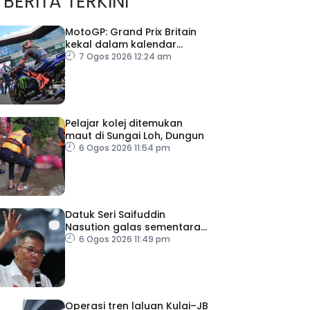
BERITA TERKINI
MotoGP: Grand Prix Britain
kekal dalam kalendar
hingga 2028
7 Ogos 2026 12:24 am
Pelajar kolej ditemukan
maut di Sungai Loh, Dungun
6 Ogos 2026 11:54 pm
Datuk Seri Saifuddin
Nasution galas sementara
tugas Timbalan Presiden
6 Ogos 2026 11:49 pm
PKR
Operasi tren laluan Kulai–JB