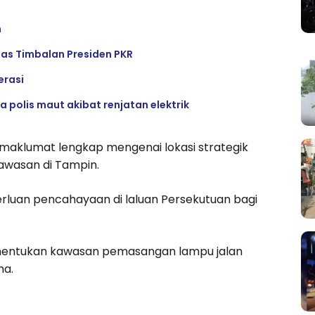
n
gas Timbalan Presiden PKR
erasi
 polis maut akibat renjatan elektrik
maklumat lengkap mengenai lokasi strategik
awasan di Tampin.
luan pencahayaan di laluan Persekutuan bagi
nentukan kawasan pemasangan lampu jalan
ma.