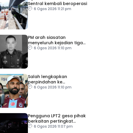
Sentral kembali beroperasi
6 Ogos 2026 11:21 pm
PM arah siasatan
menyeluruh kejadian tiga
anggota polis maut akibat
6 Ogos 2026 11:10 pm
renjatan elektrik
Salah lengkapkan
perpindahan ke
Trabzonspor
6 Ogos 2026 11:10 pm
Pengguna LPT2 gesa pihak
berkaitan pertingkat
keselamatan
6 Ogos 2026 11:07 pm