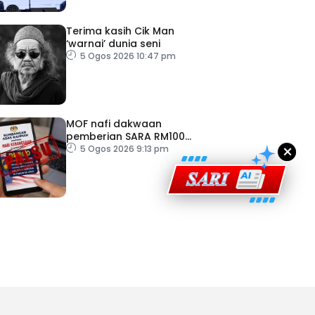
Terima kasih Cik Man
‘warnai’ dunia seni
5 Ogos 2026 10:47 pm
ad Perkasa SCORE Marathon 2026 Melalui Kerjasama
engaruh Larian Antarabangsa
MOF nafi dakwaan
pemberian SARA RM100
×
sempena Hari Kebangsaan
5 Ogos 2026 9:13 pm