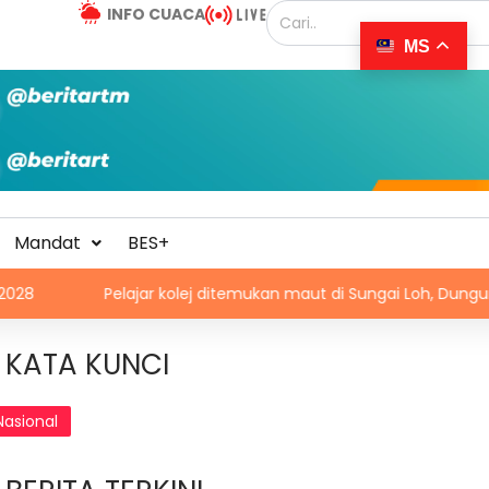
INFO CUACA
MS
Mandat
BES+
Pelajar kolej ditemukan maut di Sungai Loh, Dungun
D
KATA KUNCI
Nasional