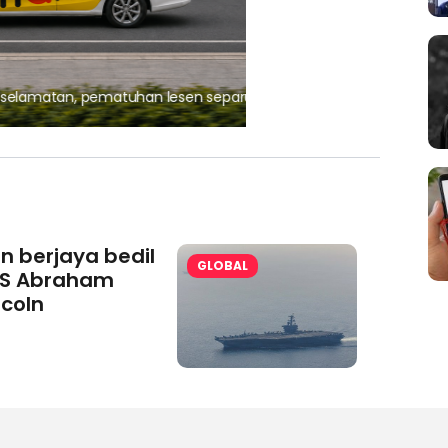
, pematuhan lesen separuh
Ajinomoto (Malaysia) Berh
aminoVITAL® Bersama Pemp
an berjaya bedil
GLOBAL
S Abraham
ncoln