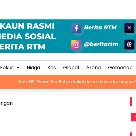
Fokus
Niaga
Kes
Global
Arena
Gemerlap
oGP: Grand Prix Britain kekal dalam kalendar hingga 2028
langan