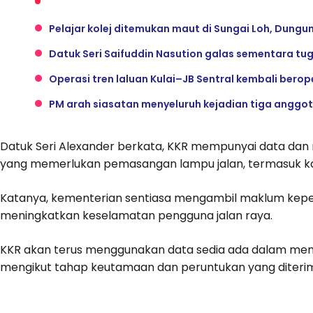
Pelajar kolej ditemukan maut di Sungai Loh, Dungu
Datuk Seri Saifuddin Nasution galas sementara tu
Operasi tren laluan Kulai–JB Sentral kembali berop
PM arah siasatan menyeluruh kejadian tiga anggota
Datuk Seri Alexander berkata, KKR mempunyai data dan 
yang memerlukan pemasangan lampu jalan, termasuk k
Katanya, kementerian sentiasa mengambil maklum keper
meningkatkan keselamatan pengguna jalan raya.
KKR akan terus menggunakan data sedia ada dalam me
mengikut tahap keutamaan dan peruntukan yang diteri