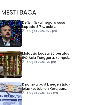
MESTI BACA
Defisit fiskal negara susut
kepada 3.7%, bukti
keyakinan pelabur masih
6 Ogos 2026 2:20 pm
kukuh
Malaysia kuasai 80 peratus
IPO Asia Tenggara, kumpul
AS$1.4 bilion separuh
6 Ogos 2026 1:32 pm
pertama 2026
Dinamika politik negeri tidak
jejas kestabilan Kerajaan
Perpaduan Persekutuan –
6 Ogos 2026 12:29 pm
TPM Zahid