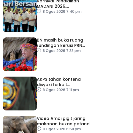
Karnival Pendidikan
MADANI 2026,
semarakkan budaya
8 Ogos 2026 7:40 pm
pembelajaran sepanjang
hayat
BN masih buka ruang
rundingan kerusi PRN
Melaka – Ahmad Zahid
8 Ogos 2026 7:33 pm
AKPS tahan kontena
disyaki terkait
penghantaran ke Israel
8 Ogos 2026 7:11 pm
Video Amoi gigit jaring
makanan bukan petanda
tekanan – MPT
8 Ogos 2026 6:58 pm