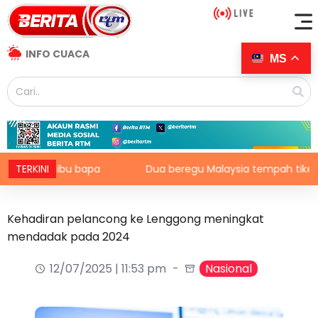
INFO CUACA
MS
eban ibu bapa
TERKINI
Dua beregu Malaysia tempah tiket final M
Kehadiran pelancong ke Lenggong meningkat
mendadak pada 2024
12/07/2025 | 11:53 pm
Nasional