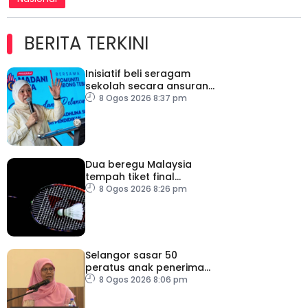
BERITA TERKINI
Inisiatif beli seragam
sekolah secara ansuran
ringankan beban ibu
8 Ogos 2026 8:37 pm
bapa
Dua beregu Malaysia
tempah tiket final
Masters Korea
8 Ogos 2026 8:26 pm
Selangor sasar 50
peratus anak penerima
bantuan JKM dapat
8 Ogos 2026 8:06 pm
peluang kerjaya