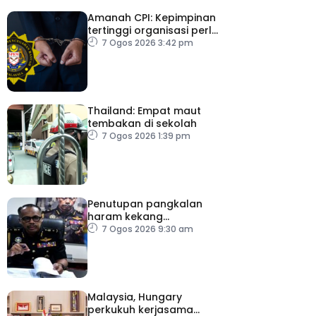
Amanah CPI: Kepimpinan
tertinggi organisasi perlu
pacu reformasi radikal
7 Ogos 2026 3:42 pm
Thailand: Empat maut
tembakan di sekolah
7 Ogos 2026 1:39 pm
Penutupan pangkalan
haram kekang
penyeludupan di
7 Ogos 2026 9:30 am
Kelantan
Malaysia, Hungary
perkukuh kerjasama