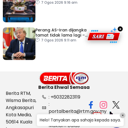
sektor pertanian
7 Ogos 2026 9:16 am
×
Perang AS–Iran dijangka
tamat tidak lama lagi –
Trump
7 Ogos 2026 9:11 am
Berita Ehwal Semasa
Berita RTM,
: +60322823119
Wisma Berita,
:
Angkasapuri
portalberita@rtm.gov.my
Kota Media,
×
: Aduan &
Helo! Tanyakan apa sahaja kepada saya.
50614 Kuala
Maklum balas