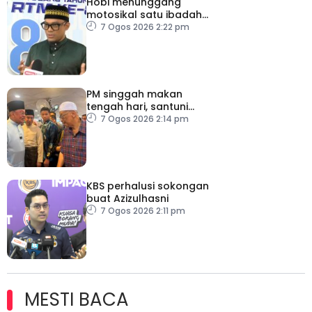
Hobi menunggang
motosikal satu ibadah
sekiranya dilakukan
7 Ogos 2026 2:22 pm
dengan niat dan cara
betul
PM singgah makan
tengah hari, santuni
orang ramai di Alor
7 Ogos 2026 2:14 pm
Gajah
KBS perhalusi sokongan
buat Azizulhasni
7 Ogos 2026 2:11 pm
MESTI BACA