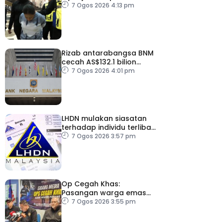
abai kanak-kanak hingga
7 Ogos 2026 4:13 pm
lemas
Rizab antarabangsa BNM
cecah AS$132.1 bilion
setakat Julai
7 Ogos 2026 4:01 pm
LHDN mulakan siasatan
terhadap individu terlibat
dalam Laporan RCI TH
7 Ogos 2026 3:57 pm
Op Cegah Khas:
Pasangan warga emas
antara 1,209 individu
7 Ogos 2026 3:55 pm
positif dadah