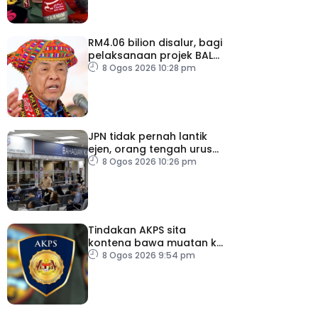
RM4.06 bilion disalur, bagi
pelaksanaan projek BALB
di Sabah
8 Ogos 2026 10:28 pm
JPN tidak pernah lantik
ejen, orang tengah urus
dokumentasi
8 Ogos 2026 10:26 pm
Tindakan AKPS sita
kontena bawa muatan ke
Israel bukti ketegasan
8 Ogos 2026 9:54 pm
Malaysia