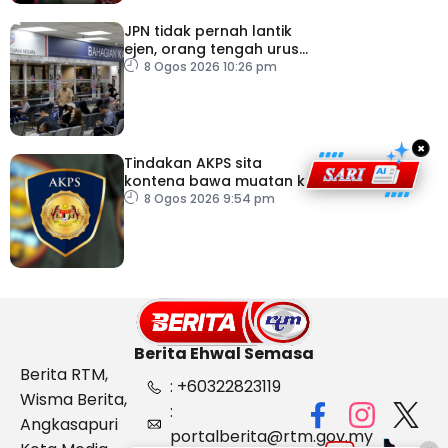
JPN tidak pernah lantik
ejen, orang tengah urus
dokumentasi
8 Ogos 2026 10:26 pm
×
Tindakan AKPS sita
kontena bawa muatan ke
Israel bukti ketegasan
8 Ogos 2026 9:54 pm
Malaysia
Berita Ehwal Semasa
Berita RTM,
: +60322823119
Wisma Berita,
:
Angkasapuri
portalberita@rtm.gov.my