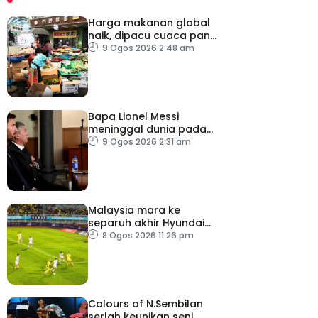
Harga makanan global
naik, dipacu cuaca panas
dan ketegangan
9 Ogos 2026 2:48 am
geopolitik
Bapa Lionel Messi
meninggal dunia pada
usia 68 tahun
9 Ogos 2026 2:31 am
Malaysia mara ke
separuh akhir Hyundai
ASEAN Cup
8 Ogos 2026 11:26 pm
Colours of N.Sembilan
serlah keunikan seni