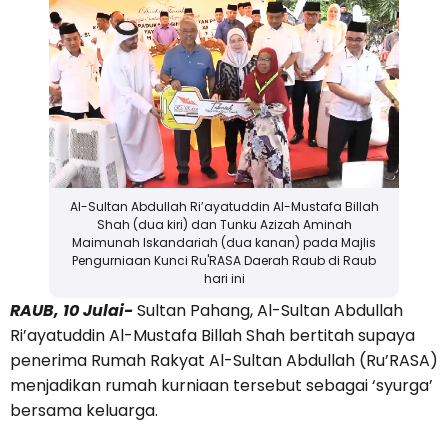
Al-Sultan Abdullah Ri’ayatuddin Al-Mustafa Billah
Shah (dua kiri) dan Tunku Azizah Aminah
Maimunah Iskandariah (dua kanan) pada Majlis
Pengurniaan Kunci Ru'RASA Daerah Raub di Raub
hari ini
RAUB, 10 Julai-
Sultan Pahang, Al-Sultan Abdullah
Ri’ayatuddin Al-Mustafa Billah Shah bertitah supaya
penerima Rumah Rakyat Al-Sultan Abdullah (Ru’RASA)
menjadikan rumah kurniaan tersebut sebagai ‘syurga’
bersama keluarga.