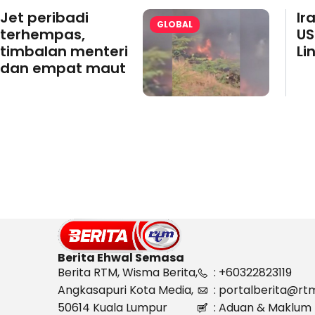
Jet peribadi
Ir
GLOBAL
terhempas,
US
timbalan menteri
Li
dan empat maut
Berita Ehwal Semasa
Berita RTM, Wisma Berita,
: +60322823119
Angkasapuri Kota Media,
: portalberita@rt
50614 Kuala Lumpur
: Aduan & Maklum 