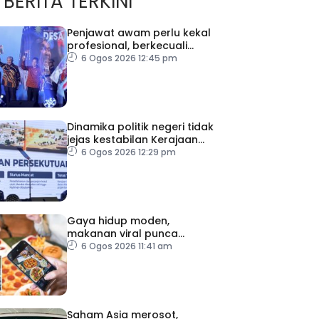
BERITA TERKINI
Penjawat awam perlu kekal
profesional, berkecuali
ketika laksana tugas – TPM
6 Ogos 2026 12:45 pm
Zahid
Dinamika politik negeri tidak
jejas kestabilan Kerajaan
Perpaduan Persekutuan –
6 Ogos 2026 12:29 pm
TPM Zahid
Gaya hidup moden,
makanan viral punca
kolesterol tinggi, penyakit
6 Ogos 2026 11:41 am
jantung meningkat
Saham Asia merosot,