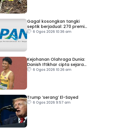
Gagal kosongkan tangki
septik berjadual: 270 premis
dikenakan notis pematuhan
6 Ogos 2026 10:36 am
SPAN
Kejohanan Olahraga Dunia:
Danish Iftikhar cipta sejarah
mara ke final 100m
6 Ogos 2026 10:26 am
Trump ‘serang’ El-Sayed
6 Ogos 2026 9:57 am