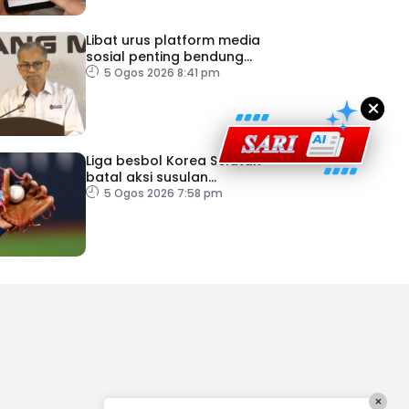
Libat urus platform media
sosial penting bendung
perbuatan ‘copycat’
5 Ogos 2026 8:41 pm
×
Liga besbol Korea Selatan
batal aksi susulan
gelombang haba
5 Ogos 2026 7:58 pm
×