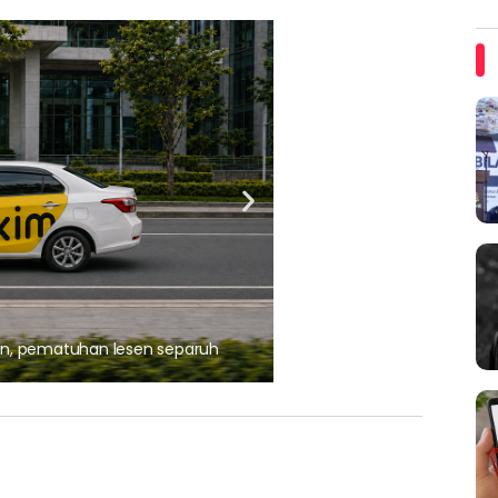
ARTIKEL TAJAAN
, pematuhan lesen separuh
Ajinomoto (Malaysia) Berh
aminoVITAL® Bersama Pemp