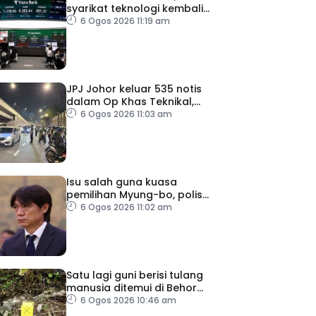
syarikat teknologi kembali
tertekan
6 Ogos 2026 11:19 am
JPJ Johor keluar 535 notis
dalam Op Khas Teknikal,
Lampu HID
6 Ogos 2026 11:03 am
Isu salah guna kuasa
pemilihan Myung-bo, polis
gempur pejabat KFA
6 Ogos 2026 11:02 am
Satu lagi guni berisi tulang
manusia ditemui di Behor
Mali, disiasat sebagai kes
6 Ogos 2026 10:46 am
bunuh