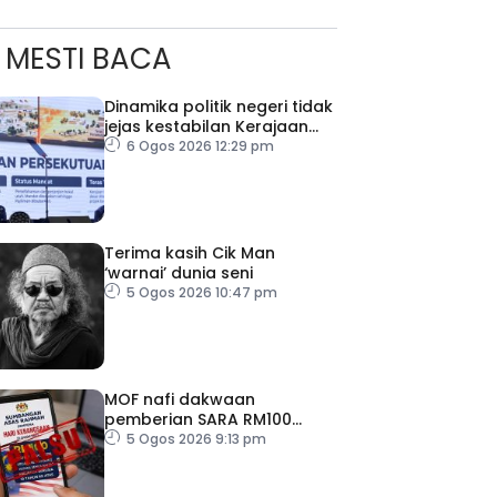
MESTI BACA
Dinamika politik negeri tidak
jejas kestabilan Kerajaan
Perpaduan Persekutuan –
6 Ogos 2026 12:29 pm
TPM Zahid
Terima kasih Cik Man
‘warnai’ dunia seni
5 Ogos 2026 10:47 pm
ad Perkasa SCORE Marathon 2026 Melalui Kerjasama
engaruh Larian Antarabangsa
MOF nafi dakwaan
pemberian SARA RM100
sempena Hari Kebangsaan
5 Ogos 2026 9:13 pm