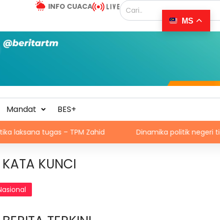
INFO CUACA
MS
Mandat
BES+
ugas – TPM Zahid
Dinamika politik negeri tidak jejas ke
KATA KUNCI
Nasional