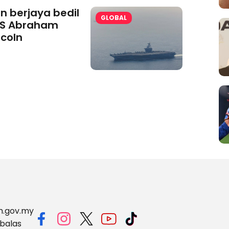
an berjaya bedil
GLOBAL
S Abraham
ncoln
m.gov.my
balas