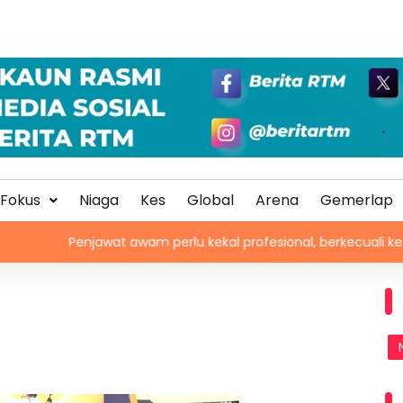
Fokus
Niaga
Kes
Global
Arena
Gemerlap
jawat awam perlu kekal profesional, berkecuali ketika laksana t