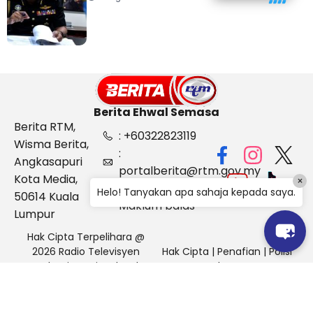
Kelantan
Berita Ehwal Semasa
Berita RTM,
: +60322823119
Wisma Berita,
:
Angkasapuri
portalberita@rtm.gov.my
Kota Media,
×
: Aduan &
Helo! Tanyakan apa sahaja kepada saya.
50614 Kuala
Maklum balas
Lumpur
Hak Cipta Terpelihara @
2026 Radio Televisyen
Hak Cipta
|
Penafian
|
Polisi
Malaysia, Berita Ehwal
Keselamatan
Semasa (BES)