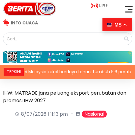
INFO CUACA
MS
nomi Malaysia kekal berdaya tahan, tumbuh 5.6 peratus
TERKINI
IHW: MATRADE jana peluang eksport perubatan dan
promosi IHW 2027
8/07/2026 | 11:13 pm
Nasional