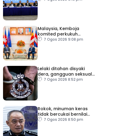
Malaysia, Kemboja
komited perkukuh
kerjasama pertahanan
7 Ogos 2026 9:08 pm
Lelaki ditahan disyaki
dera, gangguan seksual
dua anak kandung
7 Ogos 2026 8:52 pm
Rokok, minuman keras
tidak bercukai bernilai
lebih RM64,000 dirampas
7 Ogos 2026 8:50 pm
polis Perak