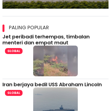
Maxim Malaysia dedah laporan keselamatan, pematuhan
lesen separuh pertama 2026
PALING POPULAR
Jet peribadi terhempas, timbalan
menteri dan empat maut
GLOBAL
Iran berjaya bedil USS Abraham Lincoln
GLOBAL