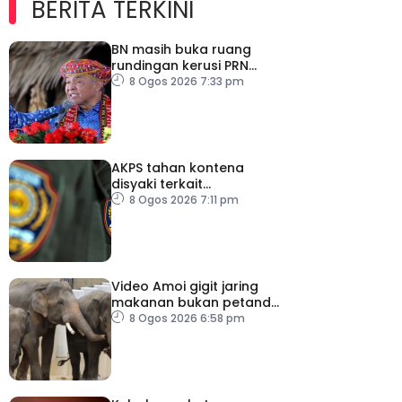
BERITA TERKINI
BN masih buka ruang
rundingan kerusi PRN
Melaka – Ahmad Zahid
8 Ogos 2026 7:33 pm
AKPS tahan kontena
disyaki terkait
penghantaran ke Israel
8 Ogos 2026 7:11 pm
Video Amoi gigit jaring
makanan bukan petanda
tekanan – MPT
8 Ogos 2026 6:58 pm