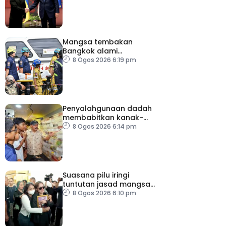
Mangsa tembakan
Bangkok alami
kecederaan pada organ
8 Ogos 2026 6:19 pm
penting
Penyalahgunaan dadah
membabitkan kanak-
kanak di Terengganu
8 Ogos 2026 6:14 pm
membimbangkan
Suasana pilu iringi
tuntutan jasad mangsa
tembakan Nonthaburi
8 Ogos 2026 6:10 pm