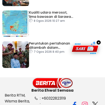
Kualiti udara merosot,
lima kawasan di Sarawak
catat IPU tidak sihat
8 Ogos 2026 10:27 am
×
Peruntukan pertahanan
ditambah dalam
Belanjawan 2027
7 Ogos 2026 8:40 pm
Berita Ehwal Semasa
Berita RTM,
: +60322823119
Wisma Berita,
: