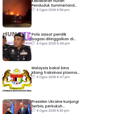
Kebakaran hutan:
Penduduk Summerland
diarah pindah
8 Ogos 2026 6:56 pm
Polis siasat pemilik
bagasi ditinggalkan di
ICQS Bukit Kayu Hitam
8 Ogos 2026 6:49 pm
Malaysia bakal bina
kilang fraksinasi plasma
sendiri dalam tempoh
8 Ogos 2026 6:47 pm
lima tahun – KKM
Presiden Ukraine kunjungi
Serbia, perkukuh
kerjasama ekonomi
8 Ogos 2026 6:30 pm