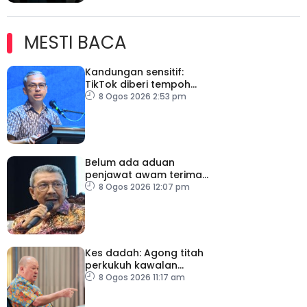
MESTI BACA
Kandungan sensitif:
TikTok diberi tempoh
perkukuh sistem
8 Ogos 2026 2:53 pm
moderasi
Belum ada aduan
penjawat awam terima
tekanan daripada ahli
8 Ogos 2026 12:07 pm
politik
Kes dadah: Agong titah
perkukuh kawalan
lapangan terbang, pintu
8 Ogos 2026 11:17 am
masuk negara