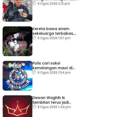
Digital Art Nomad tahun
8 Ogos 2026 2:13 pm
depan
Kereta bawa enam
sekeluarga terbabas,
pemandu maut
8 Ogos 2026 1:57 pm
Polis cari saksi
kemalangan maut di
Jalan Setia Raja
8 Ogos 2026 1:54 pm
Dewan Waghih N.
Sembilan terus jadi
platform gilap
8 Ogos 2026 1:44 pm
kepimpinan belia