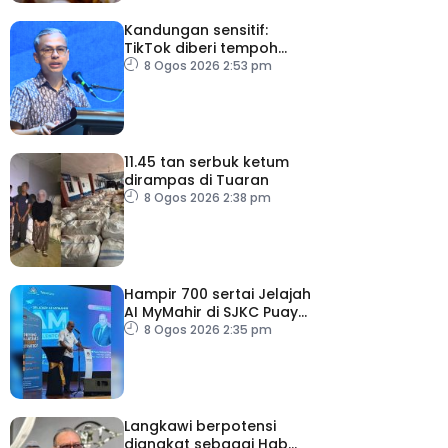
Kandungan sensitif:
TikTok diberi tempoh
perkukuh sistem
8 Ogos 2026 2:53 pm
moderasi
11.45 tan serbuk ketum
dirampas di Tuaran
8 Ogos 2026 2:38 pm
Hampir 700 sertai Jelajah
AI MyMahir di SJKC Puay
Chai 2, terbesar setakat
8 Ogos 2026 2:35 pm
ini
Langkawi berpotensi
diangkat sebagai Hab