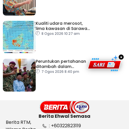
masuk negara
Kualiti udara merosot,
lima kawasan di Sarawak
catat IPU tidak sihat
8 Ogos 2026 10:27 am
×
Peruntukan pertahanan
ditambah dalam
Belanjawan 2027
7 Ogos 2026 8:40 pm
Berita Ehwal Semasa
Berita RTM,
: +60322823119