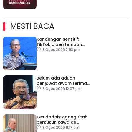
MESTI BACA
Kandungan sensitif:
TikTok diberi tempoh
perkukuh sistem
8 Ogos 2026 2:53 pm
moderasi
Belum ada aduan
penjawat awam terima
tekanan daripada ahli
8 Ogos 2026 12:07 pm
politik
Kes dadah: Agong titah
perkukuh kawalan
lapangan terbang, pintu
8 Ogos 2026 11:17 am