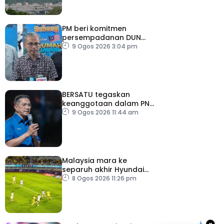
PM beri komitmen
persempadanan DUN
Sarawak, minta laporan
9 Ogos 2026 3:04 pm
SPR – Datuk Seri Fahmi
BERSATU tegaskan
keanggotaan dalam PN
masih sah
9 Ogos 2026 11:44 am
Malaysia mara ke
separuh akhir Hyundai
ASEAN Cup
8 Ogos 2026 11:26 pm