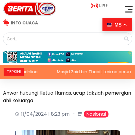
INFO CUACA
MS
 Fadhlina
TERKINI
Masjid Zaid bin Thabit terima peruntukan RM1
Anwar hubungi Ketua Hamas, ucap takziah pemergian
ahli keluarga
11/04/2024 | 8:23 pm
Nasional