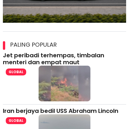
Maxim Malaysia dedah laporan keselamatan, pematuhan
lesen separuh pertama 2026
PALING POPULAR
Jet peribadi terhempas, timbalan
menteri dan empat maut
GLOBAL
Iran berjaya bedil USS Abraham Lincoln
GLOBAL