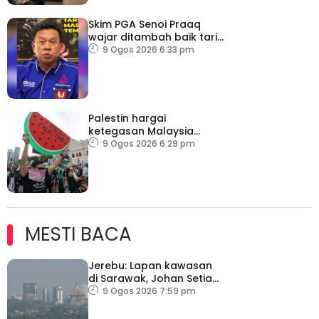
Skim PGA Senoi Praaq
wajar ditambah baik tarik
minat belia orang asli
9 Ogos 2026 6:33 pm
Palestin hargai
ketegasan Malaysia
halang laluan transit ke
9 Ogos 2026 6:29 pm
Israel
MESTI BACA
Jerebu: Lapan kawasan
di Sarawak, Johan Setia
di Selangor catat IPU
9 Ogos 2026 7:59 pm
tidak sihat