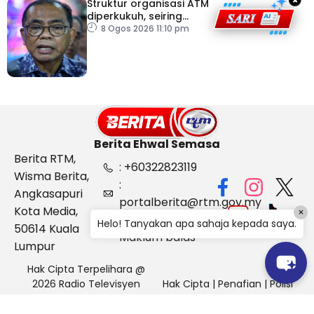
×
Struktur organisasi ATM
diperkukuh, seiring
pemodenan aset
8 Ogos 2026 11:10 pm
pertahanan
Berita Ehwal Semasa
Berita RTM,
: +60322823119
Wisma Berita,
:
Angkasapuri
portalberita@rtm.gov.my
Kota Media,
×
: Aduan &
Helo! Tanyakan apa sahaja kepada saya.
50614 Kuala
Maklum balas
Lumpur
Hak Cipta Terpelihara @
2026 Radio Televisyen
Hak Cipta
|
Penafian
|
Polisi
Malaysia, Berita Ehwal
Keselamatan
Semasa (BES)