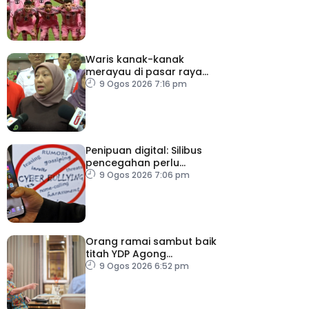
Waris kanak-kanak
merayau di pasar raya
Terengganu diminta
9 Ogos 2026 7:16 pm
tampil
Penipuan digital: Silibus
pencegahan perlu
diperkenalkan – PPIM
9 Ogos 2026 7:06 pm
Orang ramai sambut baik
titah YDP Agong
berhubung RCI TH
9 Ogos 2026 6:52 pm