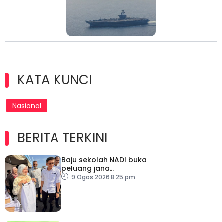
KATA KUNCI
Nasional
BERITA TERKINI
Baju sekolah NADI buka
peluang jana
pendapatan, bantu
9 Ogos 2026 8:25 pm
keluarga berjimat –
Fadhlina